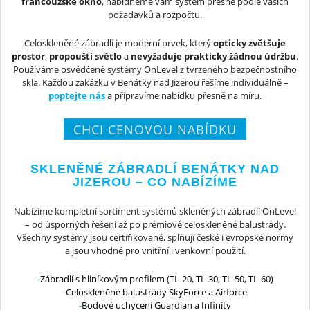
francouzské okno
, nabídneme vám systém přesně podle vašich
požadavků a rozpočtu.
Celoskleněné zábradlí je moderní prvek, který
opticky zvětšuje
prostor
,
propouští světlo
a
nevyžaduje prakticky žádnou údržbu
.
Používáme osvědčené systémy OnLevel z tvrzeného bezpečnostního
skla. Každou zakázku v Benátky nad Jizerou řešíme individuálně –
poptejte nás
a připravíme nabídku přesně na míru.
CHCI CENOVOU NABÍDKU
SKLENĚNÉ ZÁBRADLÍ BENÁTKY NAD
JIZEROU – CO NABÍZÍME
Nabízíme kompletní sortiment systémů skleněných zábradlí OnLevel
– od úsporných řešení až po prémiové celoskleněné balustrády.
Všechny systémy jsou certifikované, splňují české i evropské normy
a jsou vhodné pro vnitřní i venkovní použití.
Zábradlí s hliníkovým profilem (TL-20, TL-30, TL-50, TL-60)
Celoskleněné balustrády SkyForce a Airforce
Bodové uchycení Guardian a Infinity