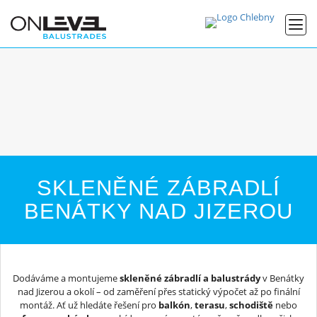
SKLENĚNÉ ZÁBRADLÍ
BENÁTKY NAD JIZEROU
Dodáváme a montujeme
skleněné zábradlí a balustrády
v Benátky
nad Jizerou a okolí – od zaměření přes statický výpočet až po finální
montáž. Ať už hledáte řešení pro
balkón
,
terasu
,
schodiště
nebo