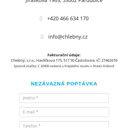
Jiráskova 1963, 53002 Pardubice
+420 466 634 170
info@chlebny.cz
Fakturační údaje:
Chlebný, s.r.o., Havlíčkova 175, 517 50 Častolovice, IČ: 27462676
Spisová značka: C 20400 vedená u Krajského soudu v Hradci Králové
NEZÁVAZNÁ POPTÁVKA
Jméno
Email
Telefon