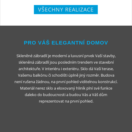
VŠECHNY REALIZACE
PRO VÁŠ ELEGANTNÍ DOMOV
Skleněné zábradlí je moderní a luxusní prvek Vaší stavby,
skleněná zábradlí jsou posledním trendem ve stavební
architektuře. V interiéru i exteriéru. Sklo dá Vaší terase,
Vašemu balkónu či schodišti úplně jiný rozměr. Budova
není rušena žádnou, na první pohled viditelnou konstrukcí.
Materiál nerez sklo a eloxovaný hliník plní své funkce
daleko do budoucnosti a budou Vás a Váš dům
reprezentovat na první pohled.