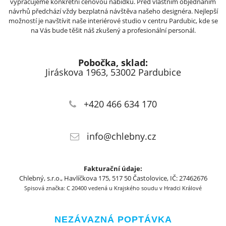
vypracujeme konkrétní cenovou nabídku. Před vlastním objednáním
návrhů předchází vždy bezplatná návštěva našeho designéra. Nejlepší
možností je navštívit naše interiérové studio v centru Pardubic, kde se
na Vás bude těšit náš zkušený a profesionální personál.
Pobočka, sklad:
Jiráskova 1963, 53002 Pardubice
+420 466 634 170
info@chlebny.cz
Fakturační údaje:
Chlebný, s.r.o., Havlíčkova 175, 517 50 Častolovice, IČ: 27462676
Spisová značka: C 20400 vedená u Krajského soudu v Hradci Králové
NEZÁVAZNÁ POPTÁVKA