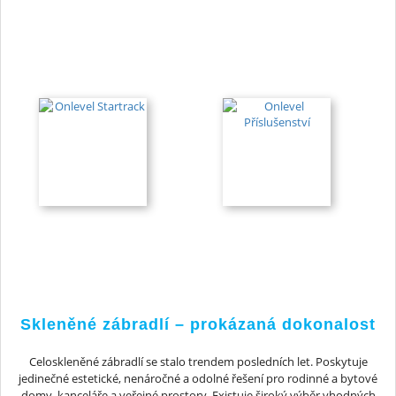
Skleněné zábradlí – prokázaná dokonalost
Celoskleněné zábradlí se stalo trendem posledních let. Poskytuje
jedinečné estetické, nenáročné a odolné řešení pro rodinné a bytové
domy, kanceláře a veřejné prostory. Existuje široký výběr vhodných