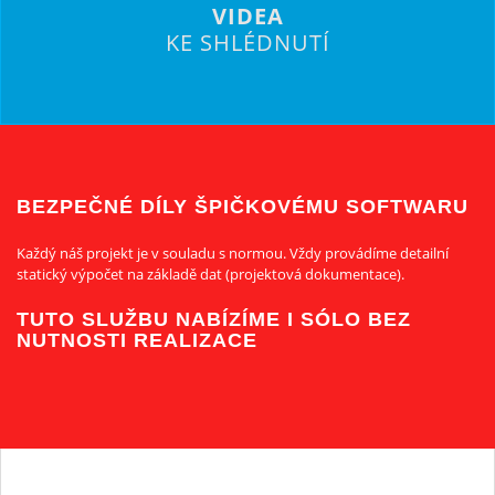
VIDEA
KE SHLÉDNUTÍ
BEZPEČNÉ DÍLY ŠPIČKOVÉMU SOFTWARU
Každý náš projekt je v souladu s normou. Vždy provádíme detailní
statický výpočet na základě dat (projektová dokumentace).
TUTO SLUŽBU NABÍZÍME I SÓLO BEZ
NUTNOSTI REALIZACE