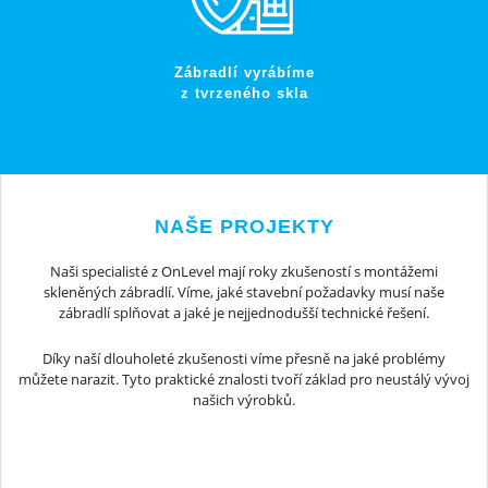
Zábradlí vyrábíme
z tvrzeného skla
NAŠE PROJEKTY
Naši specialisté z OnLevel mají roky zkušeností s montážemi
skleněných zábradlí. Víme, jaké stavební požadavky musí naše
zábradlí splňovat a jaké je nejjednodušší technické řešení.
Díky naší dlouholeté zkušenosti víme přesně na jaké problémy
můžete narazit. Tyto praktické znalosti tvoří základ pro neustálý vývoj
našich výrobků.