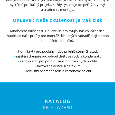
systémů pro každý projekt. Každý systém je bezpečný, stylový
a snadno se montuje.
OnLevel: Naše zkušenost je Váš zisk
Mnoholeté zkušenosti OnLevel se projevují v našich výrobcích.
Například naše profily pro montáž skleněných zábradlí mají mnoho
montážních doplňků.
horní kryty pro podlahy nebo přilehlé stěny či fasády
zajištění drenáže pro odvod dešťové vody a kondenzátu
čepový spoj pro prodloužení montovaných profilů
eloxovaná vrstva silná 25 ųm
robustní ochranná folie a kartonové balení
KATALOG
KE STAŽENÍ