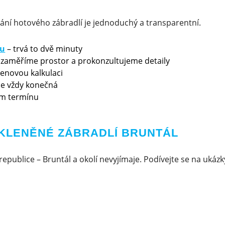
ání hotového zábradlí je jednoduchý a transparentní.
ku
– trvá to dvě minuty
 zaměříme prostor a prokonzultujeme detaily
cenovou kalkulaci
 je vždy konečná
m termínu
SKLENĚNÉ ZÁBRADLÍ BRUNTÁL
republice – Bruntál a okolí nevyjímaje. Podívejte se na ukázk