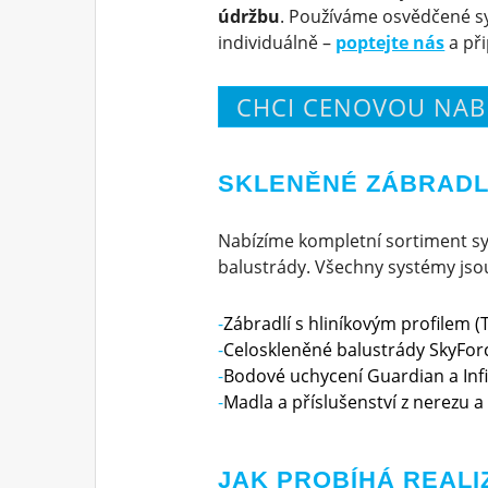
údržbu
. Používáme osvědčené sy
individuálně –
poptejte nás
a př
CHCI CENOVOU NAB
SKLENĚNÉ ZÁBRADLÍ
Nabízíme kompletní sortiment sy
balustrády. Všechny systémy jsou 
Zábradlí s hliníkovým profilem (T
Celoskleněné balustrády SkyForc
Bodové uchycení Guardian a Infi
Madla a příslušenství z nerezu a 
JAK PROBÍHÁ REALI