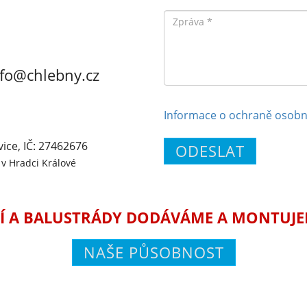
Zpráva
nfo@chlebny.cz
Informace o ochraně osobn
vice, IČ: 27462676
ODESLAT
v Hradci Králové
Í A BALUSTRÁDY DODÁVÁME A MONTUJEME
NAŠE PŮSOBNOST