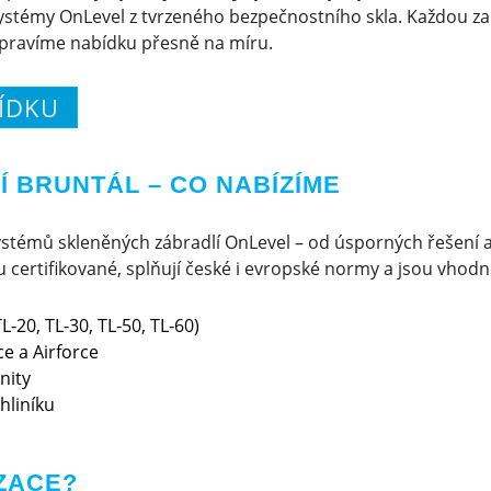
stémy OnLevel z tvrzeného bezpečnostního skla. Každou za
ipravíme nabídku přesně na míru.
ÍDKU
 BRUNTÁL – CO NABÍZÍME
stémů skleněných zábradlí OnLevel – od úsporných řešení 
certifikované, splňují české i evropské normy a jsou vhodné 
L-20, TL-30, TL-50, TL-60)
e a Airforce
nity
hliníku
ZACE?