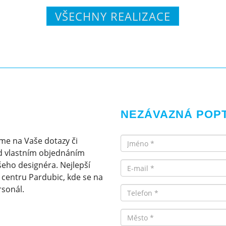
VŠECHNY REALIZACE
NEZÁVAZNÁ POP
Jméno
me na Vaše dotazy či
d vlastním objednáním
Email
eho designéra. Nejlepší
v centru Pardubic, kde se na
rsonál.
Telefon
Město