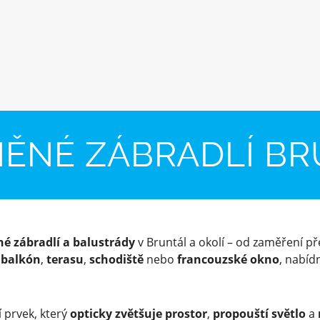
ĚNÉ ZÁBRADLÍ B
né zábradlí a balustrády
v Bruntál a okolí – od zaměření pře
o
balkón
,
terasu
,
schodiště
nebo
francouzské okno
, nabí
 prvek, který
opticky zvětšuje prostor
,
propouští světlo
a