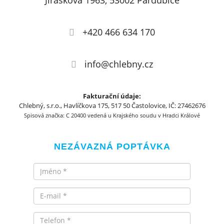
Jiráskova 1963, 53002 Pardubice
+420 466 634 170
info@chlebny.cz
Fakturační údaje:
Chlebný, s.r.o., Havlíčkova 175, 517 50 Častolovice, IČ: 27462676
Spisová značka: C 20400 vedená u Krajského soudu v Hradci Králové
NEZÁVAZNÁ POPTÁVKA
Jméno
Email
Telefon