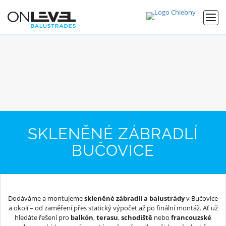
SKLENĚNÉ ZÁBRADLÍ
BUČOVICE
Dodáváme a montujeme
skleněné zábradlí a balustrády
v Bučovice
a okolí – od zaměření přes statický výpočet až po finální montáž. Ať už
hledáte řešení pro
balkón
,
terasu
,
schodiště
nebo
francouzské