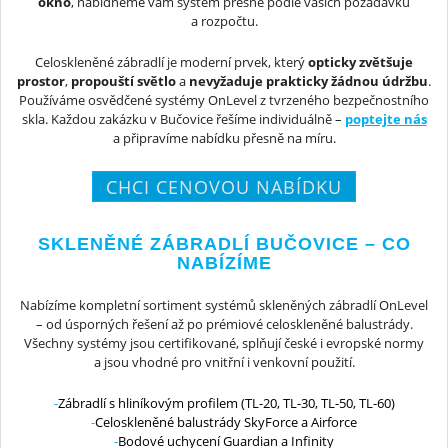
okno
, nabídneme vám systém přesně podle vašich požadavků
a rozpočtu.
Celoskleněné zábradlí je moderní prvek, který
opticky zvětšuje
prostor
,
propouští světlo
a
nevyžaduje prakticky žádnou údržbu
.
Používáme osvědčené systémy OnLevel z tvrzeného bezpečnostního
skla. Každou zakázku v Bučovice řešíme individuálně –
poptejte nás
a připravíme nabídku přesně na míru.
CHCI CENOVOU NABÍDKU
SKLENĚNÉ ZÁBRADLÍ BUČOVICE – CO
NABÍZÍME
Nabízíme kompletní sortiment systémů skleněných zábradlí OnLevel
– od úsporných řešení až po prémiové celoskleněné balustrády.
Všechny systémy jsou certifikované, splňují české i evropské normy
a jsou vhodné pro vnitřní i venkovní použití.
Zábradlí s hliníkovým profilem (TL-20, TL-30, TL-50, TL-60)
Celoskleněné balustrády SkyForce a Airforce
Bodové uchycení Guardian a Infinity