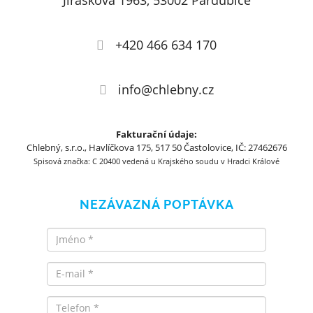
Jiráskova 1963, 53002 Pardubice
+420 466 634 170
info@chlebny.cz
Fakturační údaje:
Chlebný, s.r.o., Havlíčkova 175, 517 50 Častolovice, IČ: 27462676
Spisová značka: C 20400 vedená u Krajského soudu v Hradci Králové
NEZÁVAZNÁ POPTÁVKA
Jméno
Email
Telefon