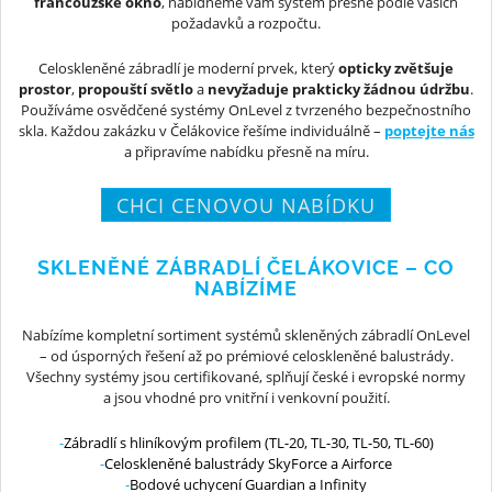
francouzské okno
, nabídneme vám systém přesně podle vašich
požadavků a rozpočtu.
Celoskleněné zábradlí je moderní prvek, který
opticky zvětšuje
prostor
,
propouští světlo
a
nevyžaduje prakticky žádnou údržbu
.
Používáme osvědčené systémy OnLevel z tvrzeného bezpečnostního
skla. Každou zakázku v Čelákovice řešíme individuálně –
poptejte nás
a připravíme nabídku přesně na míru.
CHCI CENOVOU NABÍDKU
SKLENĚNÉ ZÁBRADLÍ ČELÁKOVICE – CO
NABÍZÍME
Nabízíme kompletní sortiment systémů skleněných zábradlí OnLevel
– od úsporných řešení až po prémiové celoskleněné balustrády.
Všechny systémy jsou certifikované, splňují české i evropské normy
a jsou vhodné pro vnitřní i venkovní použití.
Zábradlí s hliníkovým profilem (TL-20, TL-30, TL-50, TL-60)
Celoskleněné balustrády SkyForce a Airforce
Bodové uchycení Guardian a Infinity