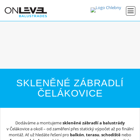
SKLENĚNÉ ZÁBRADLÍ
ČELÁKOVICE
Dodáváme a montujeme
skleněné zábradlí a balustrády
v Čelákovice a okolí – od zaměření přes statický výpočet až po finální
montáž. Ať už hledáte řešení pro
balkón
,
terasu
,
schodiště
nebo