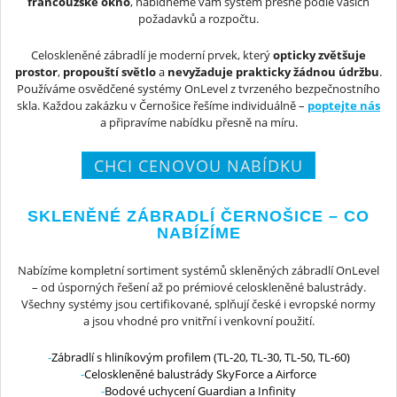
francouzské okno
, nabídneme vám systém přesně podle vašich
požadavků a rozpočtu.
Celoskleněné zábradlí je moderní prvek, který
opticky zvětšuje
prostor
,
propouští světlo
a
nevyžaduje prakticky žádnou údržbu
.
Používáme osvědčené systémy OnLevel z tvrzeného bezpečnostního
skla. Každou zakázku v Černošice řešíme individuálně –
poptejte nás
a připravíme nabídku přesně na míru.
CHCI CENOVOU NABÍDKU
SKLENĚNÉ ZÁBRADLÍ ČERNOŠICE – CO
NABÍZÍME
Nabízíme kompletní sortiment systémů skleněných zábradlí OnLevel
– od úsporných řešení až po prémiové celoskleněné balustrády.
Všechny systémy jsou certifikované, splňují české i evropské normy
a jsou vhodné pro vnitřní i venkovní použití.
Zábradlí s hliníkovým profilem (TL-20, TL-30, TL-50, TL-60)
Celoskleněné balustrády SkyForce a Airforce
Bodové uchycení Guardian a Infinity