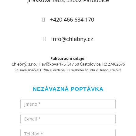
Jiráskova 1963, 53002 Pardubice
+420 466 634 170
info@chlebny.cz
Fakturační údaje:
Chlebný, s.r.o., Havlíčkova 175, 517 50 Častolovice, IČ: 27462676
Spisová značka: C 20400 vedená u Krajského soudu v Hradci Králové
NEZÁVAZNÁ POPTÁVKA
Jméno
Email
Telefon