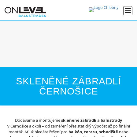
SKLENĚNÉ ZÁBRADLÍ
ČERNOŠICE
Dodáváme a montujeme
skleněné zábradlí a balustrády
v Černošice a okolí – od zaměření přes statický výpočet až po finální
montáž. Ať už hledáte řešení pro
balkón
,
terasu
,
schodiště
nebo