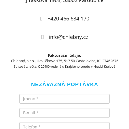
Jiráskova 1963, 53002 Pardubice
+420 466 634 170
info@chlebny.cz
Fakturační údaje:
Chlebný, s.r.o., Havlíčkova 175, 517 50 Častolovice, IČ: 27462676
Spisová značka: C 20400 vedená u Krajského soudu v Hradci Králové
NEZÁVAZNÁ POPTÁVKA
Jméno
Email
Telefon