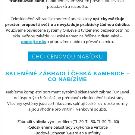
francouzské okno
, nabídneme vám systém přesně podle vašich
požadavků a rozpočtu.
Celoskleněné zábradlí je moderní prvek, který
opticky zvětšuje
prostor
,
propouští světlo
a
nevyžaduje prakticky žádnou údržbu
.
Používáme osvědčené systémy OnLevel z tvrzeného bezpečnostního
skla. Každou zakázku v Česká Kamenice řešíme individuálně –
poptejte nás
a připravíme nabídku přesně na míru.
CHCI CENOVOU NABÍDKU
SKLENĚNÉ ZÁBRADLÍ ČESKÁ KAMENICE –
CO NABÍZÍME
Nabízíme kompletní sortiment systémů skleněných zábradlí OnLevel
– od úsporných řešení až po prémiové celoskleněné balustrády.
Všechny systémy jsou certifikované, splňují české i evropské normy
a jsou vhodné pro vnitřní i venkovní použití.
Zábradlí s hliníkovým profilem (TL-20, TL-30, TL-50, TL-60)
Celoskleněné balustrády SkyForce a Airforce
Bodové uchycení Guardian a Infinity