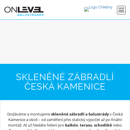
SKLENĚNÉ ZÁBRADLÍ
ČESKÁ KAMENICE
Dodáváme a montujeme
skleněné zábradlí a balustrády
v Česká
Kamenice a okolí – od zaměření přes statický výpočet až po finální
montáž. Ať už hledáte řešení pro
balkón
,
terasu
,
schodiště
nebo