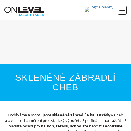
SKLENĚNÉ ZÁBRADLÍ
CHEB
Dodáváme a montujeme
skleněné zábradlí a balustrády
v Cheb
a okolí – od zaměření přes statický výpočet až po finální montáž. Ať už
hledáte řešení pro
balkón
,
terasu
,
schodiště
nebo
francouzské