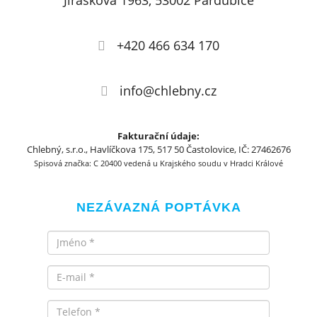
Jiráskova 1963, 53002 Pardubice
+420 466 634 170
info@chlebny.cz
Fakturační údaje:
Chlebný, s.r.o., Havlíčkova 175, 517 50 Častolovice, IČ: 27462676
Spisová značka: C 20400 vedená u Krajského soudu v Hradci Králové
NEZÁVAZNÁ POPTÁVKA
Jméno
Email
Telefon