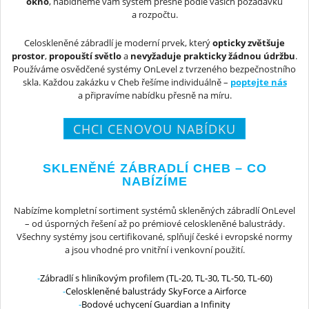
okno
, nabídneme vám systém přesně podle vašich požadavků
a rozpočtu.
Celoskleněné zábradlí je moderní prvek, který
opticky zvětšuje
prostor
,
propouští světlo
a
nevyžaduje prakticky žádnou údržbu
.
Používáme osvědčené systémy OnLevel z tvrzeného bezpečnostního
skla. Každou zakázku v Cheb řešíme individuálně –
poptejte nás
a připravíme nabídku přesně na míru.
CHCI CENOVOU NABÍDKU
SKLENĚNÉ ZÁBRADLÍ CHEB – CO
NABÍZÍME
Nabízíme kompletní sortiment systémů skleněných zábradlí OnLevel
– od úsporných řešení až po prémiové celoskleněné balustrády.
Všechny systémy jsou certifikované, splňují české i evropské normy
a jsou vhodné pro vnitřní i venkovní použití.
Zábradlí s hliníkovým profilem (TL-20, TL-30, TL-50, TL-60)
Celoskleněné balustrády SkyForce a Airforce
Bodové uchycení Guardian a Infinity