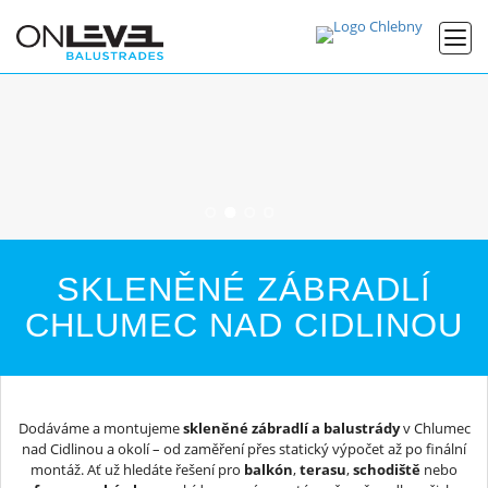
SKLENĚNÉ ZÁBRADLÍ
CHLUMEC NAD CIDLINOU
Dodáváme a montujeme
skleněné zábradlí a balustrády
v Chlumec
nad Cidlinou a okolí – od zaměření přes statický výpočet až po finální
montáž. Ať už hledáte řešení pro
balkón
,
terasu
,
schodiště
nebo