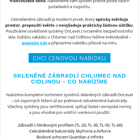
francouzské okno
, nabídneme vám systém přesně podle vašich
požadavků a rozpočtu.
Celoskleněné zábradlí je moderní prvek, který
opticky zvětšuje
prostor
,
propouští světlo
a
nevyžaduje prakticky žádnou údržbu
.
Používáme osvědčené systémy OnLevel z tvrzeného bezpečnostního
skla. Každou zakázku v Chlumec nad Cidlinou řešíme individuálně –
poptejte nás
a připravíme nabídku přesně na míru.
CHCI CENOVOU NABÍDKU
SKLENĚNÉ ZÁBRADLÍ CHLUMEC NAD
CIDLINOU – CO NABÍZÍME
Nabízíme kompletní sortiment systémů skleněných zábradlí OnLevel
– od úsporných řešení až po prémiové celoskleněné balustrády.
Všechny systémy jsou certifikované, splňují české i evropské normy
a jsou vhodné pro vnitřní i venkovní použití.
Zábradlí s hliníkovým profilem (TL-20, TL-30, TL-50, TL-60)
Celoskleněné balustrády SkyForce a Airforce
Bodové uchycení Guardian a Infinity