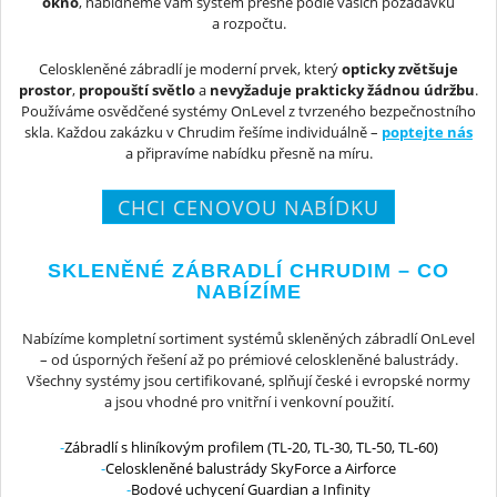
okno
, nabídneme vám systém přesně podle vašich požadavků
a rozpočtu.
Celoskleněné zábradlí je moderní prvek, který
opticky zvětšuje
prostor
,
propouští světlo
a
nevyžaduje prakticky žádnou údržbu
.
Používáme osvědčené systémy OnLevel z tvrzeného bezpečnostního
skla. Každou zakázku v Chrudim řešíme individuálně –
poptejte nás
a připravíme nabídku přesně na míru.
CHCI CENOVOU NABÍDKU
SKLENĚNÉ ZÁBRADLÍ CHRUDIM – CO
NABÍZÍME
Nabízíme kompletní sortiment systémů skleněných zábradlí OnLevel
– od úsporných řešení až po prémiové celoskleněné balustrády.
Všechny systémy jsou certifikované, splňují české i evropské normy
a jsou vhodné pro vnitřní i venkovní použití.
Zábradlí s hliníkovým profilem (TL-20, TL-30, TL-50, TL-60)
Celoskleněné balustrády SkyForce a Airforce
Bodové uchycení Guardian a Infinity