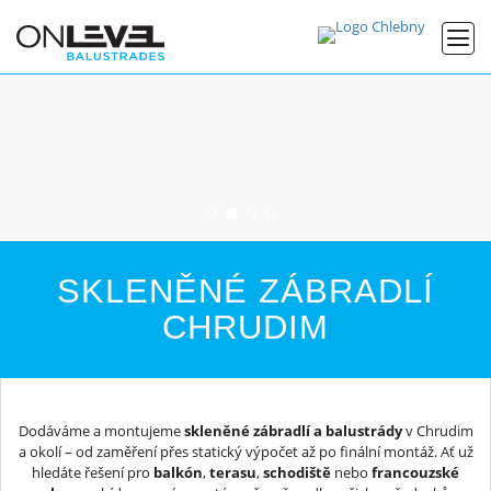
SKLENĚNÉ ZÁBRADLÍ
CHRUDIM
Dodáváme a montujeme
skleněné zábradlí a balustrády
v Chrudim
a okolí – od zaměření přes statický výpočet až po finální montáž. Ať už
hledáte řešení pro
balkón
,
terasu
,
schodiště
nebo
francouzské