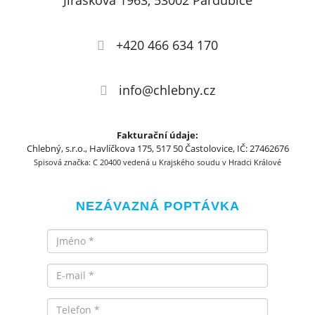
Jiráskova 1963, 53002 Pardubice
+420 466 634 170
info@chlebny.cz
Fakturační údaje:
Chlebný, s.r.o., Havlíčkova 175, 517 50 Častolovice, IČ: 27462676
Spisová značka: C 20400 vedená u Krajského soudu v Hradci Králové
NEZÁVAZNÁ POPTÁVKA
Jméno
Email
Telefon