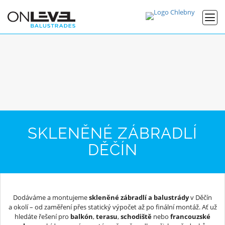
SKLENĚNÉ ZÁBRADLÍ
DĚČÍN
Dodáváme a montujeme
skleněné zábradlí a balustrády
v Děčín
a okolí – od zaměření přes statický výpočet až po finální montáž. Ať už
hledáte řešení pro
balkón
,
terasu
,
schodiště
nebo
francouzské