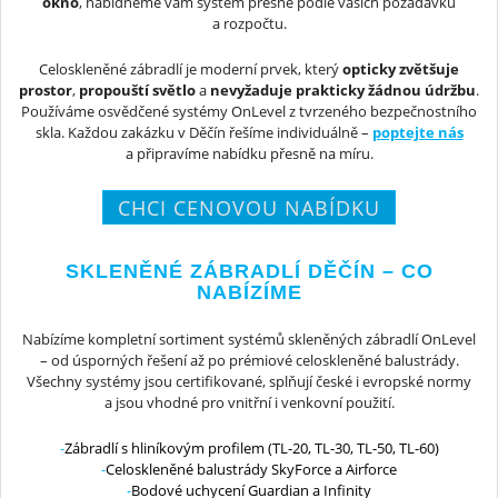
okno
, nabídneme vám systém přesně podle vašich požadavků
a rozpočtu.
Celoskleněné zábradlí je moderní prvek, který
opticky zvětšuje
prostor
,
propouští světlo
a
nevyžaduje prakticky žádnou údržbu
.
Používáme osvědčené systémy OnLevel z tvrzeného bezpečnostního
skla. Každou zakázku v Děčín řešíme individuálně –
poptejte nás
a připravíme nabídku přesně na míru.
CHCI CENOVOU NABÍDKU
SKLENĚNÉ ZÁBRADLÍ DĚČÍN – CO
NABÍZÍME
Nabízíme kompletní sortiment systémů skleněných zábradlí OnLevel
– od úsporných řešení až po prémiové celoskleněné balustrády.
Všechny systémy jsou certifikované, splňují české i evropské normy
a jsou vhodné pro vnitřní i venkovní použití.
Zábradlí s hliníkovým profilem (TL-20, TL-30, TL-50, TL-60)
Celoskleněné balustrády SkyForce a Airforce
Bodové uchycení Guardian a Infinity