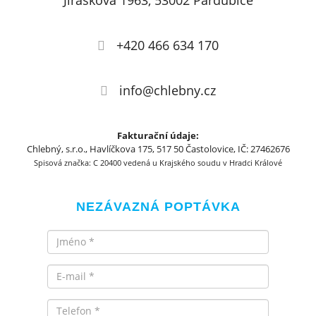
Jiráskova 1963, 53002 Pardubice
+420 466 634 170
info@chlebny.cz
Fakturační údaje:
Chlebný, s.r.o., Havlíčkova 175, 517 50 Častolovice, IČ: 27462676
Spisová značka: C 20400 vedená u Krajského soudu v Hradci Králové
NEZÁVAZNÁ POPTÁVKA
Jméno
Email
Telefon