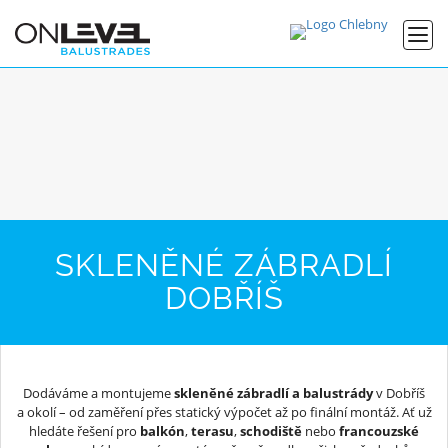
SKLENĚNÉ ZÁBRADLÍ
DOBŘÍŠ
Dodáváme a montujeme
skleněné zábradlí a balustrády
v Dobříš
a okolí – od zaměření přes statický výpočet až po finální montáž. Ať už
hledáte řešení pro
balkón
,
terasu
,
schodiště
nebo
francouzské