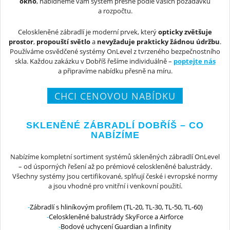
okno
, nabídneme vám systém přesně podle vašich požadavků
a rozpočtu.
Celoskleněné zábradlí je moderní prvek, který
opticky zvětšuje
prostor
,
propouští světlo
a
nevyžaduje prakticky žádnou údržbu
.
Používáme osvědčené systémy OnLevel z tvrzeného bezpečnostního
skla. Každou zakázku v Dobříš řešíme individuálně –
poptejte nás
a připravíme nabídku přesně na míru.
CHCI CENOVOU NABÍDKU
SKLENĚNÉ ZÁBRADLÍ DOBŘÍŠ – CO
NABÍZÍME
Nabízíme kompletní sortiment systémů skleněných zábradlí OnLevel
– od úsporných řešení až po prémiové celoskleněné balustrády.
Všechny systémy jsou certifikované, splňují české i evropské normy
a jsou vhodné pro vnitřní i venkovní použití.
Zábradlí s hliníkovým profilem (TL-20, TL-30, TL-50, TL-60)
Celoskleněné balustrády SkyForce a Airforce
Bodové uchycení Guardian a Infinity