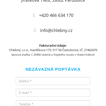
Jiráskova 1963, 53002 Pardubice
+420 466 634 170
info@chlebny.cz
Fakturační údaje:
Chlebný, s.r.o., Havlíčkova 175, 517 50 Častolovice, IČ: 27462676
Spisová značka: C 20400 vedená u Krajského soudu v Hradci Králové
NEZÁVAZNÁ POPTÁVKA
Jméno
Email
Telefon