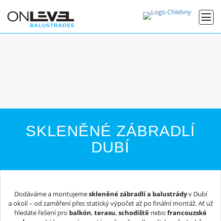
SKLENĚNÉ ZÁBRADLÍ
DUBÍ
Dodáváme a montujeme
skleněné zábradlí a balustrády
v Dubí
a okolí – od zaměření přes statický výpočet až po finální montáž. Ať už
hledáte řešení pro
balkón
,
terasu
,
schodiště
nebo
francouzské