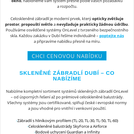
okno
, nabídneme vám systém přesně podle vašich požadavků
a rozpočtu.
Celoskleněné zábradlí je moderní prvek, který
opticky zvětšuje
prostor
,
propouští světlo
a
nevyžaduje prakticky žádnou údržbu
.
Používáme osvědčené systémy OnLevel z tvrzeného bezpečnostního
skla. Každou zakázku v Dubí řešíme individuálně –
poptejte nás
a připravíme nabídku přesně na míru.
CHCI CENOVOU NABÍDKU
SKLENĚNÉ ZÁBRADLÍ DUBÍ – CO
NABÍZÍME
Nabízíme kompletní sortiment systémů skleněných zábradlí OnLevel
– od úsporných řešení až po prémiové celoskleněné balustrády.
Všechny systémy jsou certifikované, splňují české i evropské normy
a jsou vhodné pro vnitřní i venkovní použití.
Zábradlí s hliníkovým profilem (TL-20, TL-30, TL-50, TL-60)
Celoskleněné balustrády SkyForce a Airforce
Bodové uchycení Guardian a Infinity