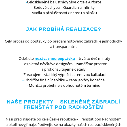
Celoskleněné balustrády SkyForce a Airforce
Bodové uchycení Guardian a Infinity
Madla a příslušenství z nerezu a hliníku
JAK PROBÍHÁ REALIZACE?
Celý proces od poptávky po předání hotového zábradlí je jednoduchý
a transparentní.
Odešlete
nezávaznou poptávku
– trvá to dvě minuty
Bezplatná návštěva designéra – zaměříme prostor
a prokonzultujeme detaily
Zpracujeme statický výpočet a cenovou kalkulaci
Obdržíte finální nabídku – cena je vždy konečná
Montáž proběhne v dohodnutém termínu
NAŠE PROJEKTY – SKLENĚNÉ ZÁBRADLÍ
FRENŠTÁT POD RADHOŠTĚM
Naši práci najdete po celé České republice – Frenštát pod Radhoštěm
a okolí nevyjímaje. Podívejte se na ukázky našich realizací skleněných