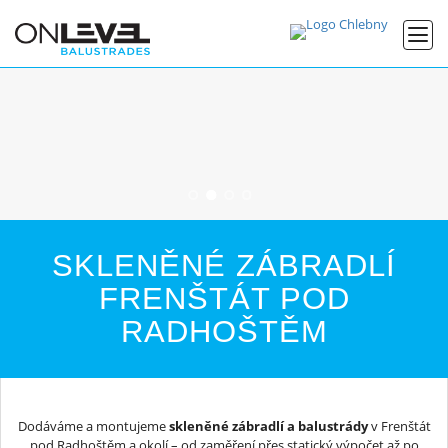
SKLENĚNÉ ZÁBRADLÍ
FRENŠTÁT POD
RADHOŠTĚM
Dodáváme a montujeme
skleněné zábradlí a balustrády
v Frenštát
pod Radhoštěm a okolí – od zaměření přes statický výpočet až po