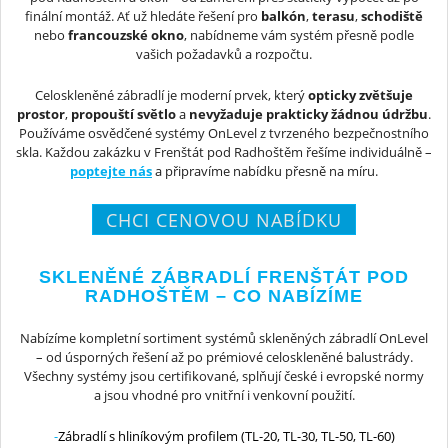
finální montáž. Ať už hledáte řešení pro
balkón
,
terasu
,
schodiště
nebo
francouzské okno
, nabídneme vám systém přesně podle
vašich požadavků a rozpočtu.
Celoskleněné zábradlí je moderní prvek, který
opticky zvětšuje
prostor
,
propouští světlo
a
nevyžaduje prakticky žádnou údržbu
.
Používáme osvědčené systémy OnLevel z tvrzeného bezpečnostního
skla. Každou zakázku v Frenštát pod Radhoštěm řešíme individuálně –
poptejte nás
a připravíme nabídku přesně na míru.
CHCI CENOVOU NABÍDKU
SKLENĚNÉ ZÁBRADLÍ FRENŠTÁT POD
RADHOŠTĚM – CO NABÍZÍME
Nabízíme kompletní sortiment systémů skleněných zábradlí OnLevel
– od úsporných řešení až po prémiové celoskleněné balustrády.
Všechny systémy jsou certifikované, splňují české i evropské normy
a jsou vhodné pro vnitřní i venkovní použití.
Zábradlí s hliníkovým profilem (TL-20, TL-30, TL-50, TL-60)