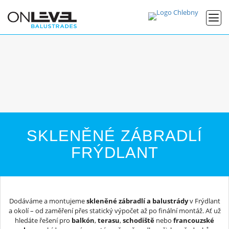
SKLENĚNÉ ZÁBRADLÍ
FRÝDLANT
Dodáváme a montujeme
skleněné zábradlí a balustrády
v Frýdlant
a okolí – od zaměření přes statický výpočet až po finální montáž. Ať už
hledáte řešení pro
balkón
,
terasu
,
schodiště
nebo
francouzské