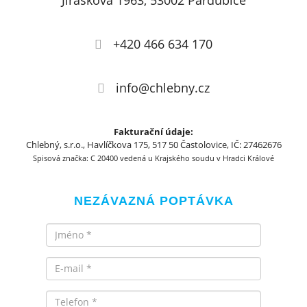
Jiráskova 1963, 53002 Pardubice
+420 466 634 170
info@chlebny.cz
Fakturační údaje:
Chlebný, s.r.o., Havlíčkova 175, 517 50 Častolovice, IČ: 27462676
Spisová značka: C 20400 vedená u Krajského soudu v Hradci Králové
NEZÁVAZNÁ POPTÁVKA
Jméno
Email
Telefon