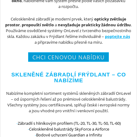
okno
, nabídneme vám systém přesně podle vašich požadavků
a rozpočtu.
Celoskleněné zábradlí je moderní prvek, který
opticky zvětšuje
prostor
,
propouští světlo
a
nevyžaduje prakticky žádnou údržbu
.
Používáme osvědčené systémy OnLevel z tvrzeného bezpečnostního
skla. Každou zakázku v Frýdlant řešíme individuálně –
poptejte nás
a připravíme nabídku přesně na míru.
CHCI CENOVOU NABÍDKU
SKLENĚNÉ ZÁBRADLÍ FRÝDLANT – CO
NABÍZÍME
Nabízíme kompletní sortiment systémů skleněných zábradlí OnLevel
– od úsporných řešení až po prémiové celoskleněné balustrády.
Všechny systémy jsou certifikované, splňují české i evropské normy
a jsou vhodné pro vnitřní i venkovní použití.
Zábradlí s hliníkovým profilem (TL-20, TL-30, TL-50, TL-60)
Celoskleněné balustrády SkyForce a Airforce
Bodové uchycení Guardian a Infinity