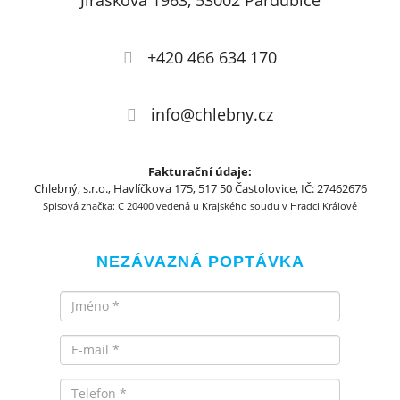
Jiráskova 1963, 53002 Pardubice
+420 466 634 170
info@chlebny.cz
Fakturační údaje:
Chlebný, s.r.o., Havlíčkova 175, 517 50 Častolovice, IČ: 27462676
Spisová značka: C 20400 vedená u Krajského soudu v Hradci Králové
NEZÁVAZNÁ POPTÁVKA
Jméno
Email
Telefon