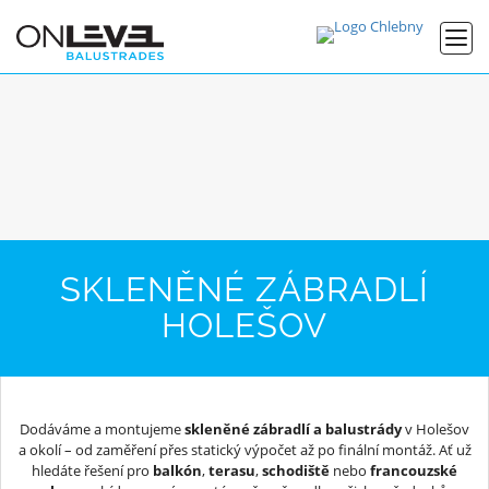
SKLENĚNÉ ZÁBRADLÍ
HOLEŠOV
Dodáváme a montujeme
skleněné zábradlí a balustrády
v Holešov
a okolí – od zaměření přes statický výpočet až po finální montáž. Ať už
hledáte řešení pro
balkón
,
terasu
,
schodiště
nebo
francouzské