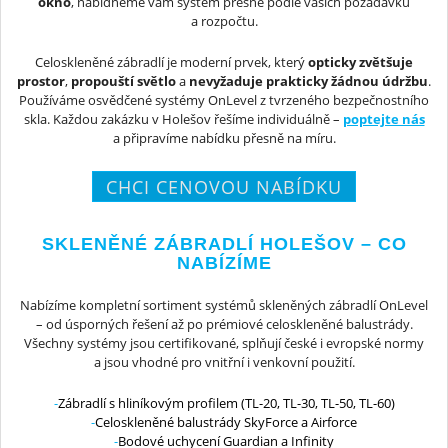
okno
, nabídneme vám systém přesně podle vašich požadavků
a rozpočtu.
Celoskleněné zábradlí je moderní prvek, který
opticky zvětšuje
prostor
,
propouští světlo
a
nevyžaduje prakticky žádnou údržbu
.
Používáme osvědčené systémy OnLevel z tvrzeného bezpečnostního
skla. Každou zakázku v Holešov řešíme individuálně –
poptejte nás
a připravíme nabídku přesně na míru.
CHCI CENOVOU NABÍDKU
SKLENĚNÉ ZÁBRADLÍ HOLEŠOV – CO
NABÍZÍME
Nabízíme kompletní sortiment systémů skleněných zábradlí OnLevel
– od úsporných řešení až po prémiové celoskleněné balustrády.
Všechny systémy jsou certifikované, splňují české i evropské normy
a jsou vhodné pro vnitřní i venkovní použití.
Zábradlí s hliníkovým profilem (TL-20, TL-30, TL-50, TL-60)
Celoskleněné balustrády SkyForce a Airforce
Bodové uchycení Guardian a Infinity