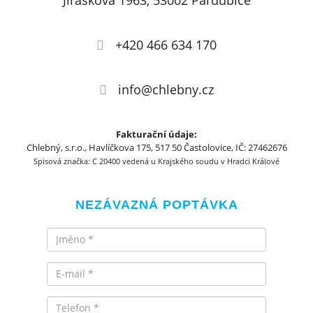
Jiráskova 1963, 53002 Pardubice
+420 466 634 170
info@chlebny.cz
Fakturační údaje:
Chlebný, s.r.o., Havlíčkova 175, 517 50 Častolovice, IČ: 27462676
Spisová značka: C 20400 vedená u Krajského soudu v Hradci Králové
NEZÁVAZNÁ POPTÁVKA
Jméno
Email
Telefon