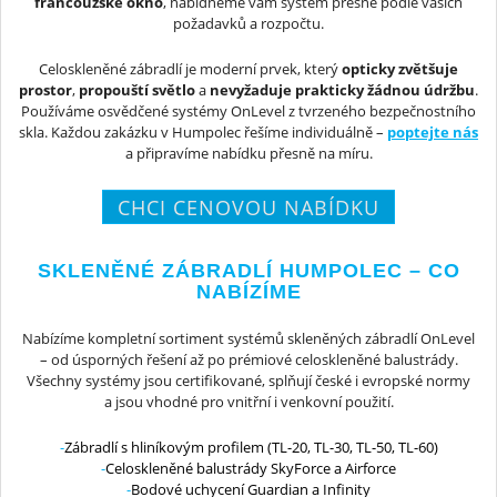
francouzské okno
, nabídneme vám systém přesně podle vašich
požadavků a rozpočtu.
Celoskleněné zábradlí je moderní prvek, který
opticky zvětšuje
prostor
,
propouští světlo
a
nevyžaduje prakticky žádnou údržbu
.
Používáme osvědčené systémy OnLevel z tvrzeného bezpečnostního
skla. Každou zakázku v Humpolec řešíme individuálně –
poptejte nás
a připravíme nabídku přesně na míru.
CHCI CENOVOU NABÍDKU
SKLENĚNÉ ZÁBRADLÍ HUMPOLEC – CO
NABÍZÍME
Nabízíme kompletní sortiment systémů skleněných zábradlí OnLevel
– od úsporných řešení až po prémiové celoskleněné balustrády.
Všechny systémy jsou certifikované, splňují české i evropské normy
a jsou vhodné pro vnitřní i venkovní použití.
Zábradlí s hliníkovým profilem (TL-20, TL-30, TL-50, TL-60)
Celoskleněné balustrády SkyForce a Airforce
Bodové uchycení Guardian a Infinity