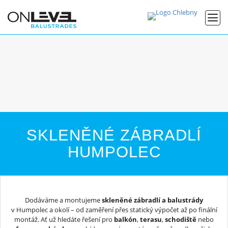
SKLENĚNÉ ZÁBRADLÍ
HUMPOLEC
Dodáváme a montujeme
skleněné zábradlí a balustrády
v Humpolec a okolí – od zaměření přes statický výpočet až po finální
montáž. Ať už hledáte řešení pro
balkón
,
terasu
,
schodiště
nebo