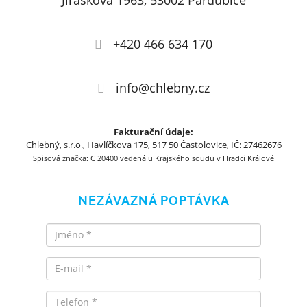
Jiráskova 1963, 53002 Pardubice
+420 466 634 170
info@chlebny.cz
Fakturační údaje:
Chlebný, s.r.o., Havlíčkova 175, 517 50 Častolovice, IČ: 27462676
Spisová značka: C 20400 vedená u Krajského soudu v Hradci Králové
NEZÁVAZNÁ POPTÁVKA
Jméno
Email
Telefon