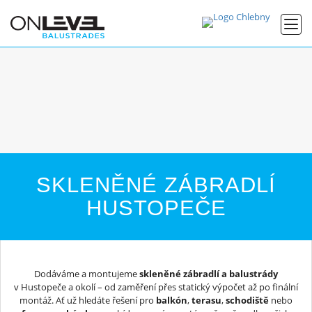
SKLENĚNÉ ZÁBRADLÍ
HUSTOPEČE
Dodáváme a montujeme
skleněné zábradlí a balustrády
v Hustopeče a okolí – od zaměření přes statický výpočet až po finální
montáž. Ať už hledáte řešení pro
balkón
,
terasu
,
schodiště
nebo