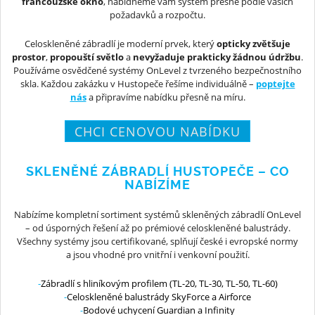
francouzské okno
, nabídneme vám systém přesně podle vašich
požadavků a rozpočtu.
Celoskleněné zábradlí je moderní prvek, který
opticky zvětšuje
prostor
,
propouští světlo
a
nevyžaduje prakticky žádnou údržbu
.
Používáme osvědčené systémy OnLevel z tvrzeného bezpečnostního
skla. Každou zakázku v Hustopeče řešíme individuálně –
poptejte
nás
a připravíme nabídku přesně na míru.
CHCI CENOVOU NABÍDKU
SKLENĚNÉ ZÁBRADLÍ HUSTOPEČE – CO
NABÍZÍME
Nabízíme kompletní sortiment systémů skleněných zábradlí OnLevel
– od úsporných řešení až po prémiové celoskleněné balustrády.
Všechny systémy jsou certifikované, splňují české i evropské normy
a jsou vhodné pro vnitřní i venkovní použití.
Zábradlí s hliníkovým profilem (TL-20, TL-30, TL-50, TL-60)
Celoskleněné balustrády SkyForce a Airforce
Bodové uchycení Guardian a Infinity