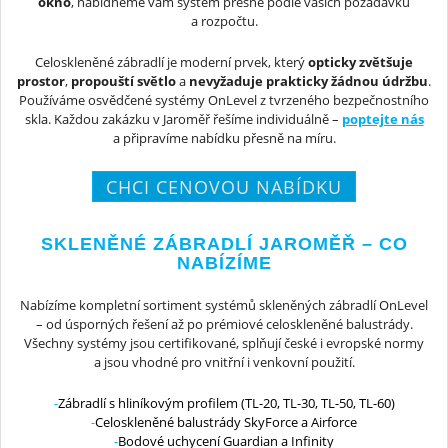
okno
, nabídneme vám systém přesně podle vašich požadavků
a rozpočtu.
Celoskleněné zábradlí je moderní prvek, který
opticky zvětšuje
prostor
,
propouští světlo
a
nevyžaduje prakticky žádnou údržbu
.
Používáme osvědčené systémy OnLevel z tvrzeného bezpečnostního
skla. Každou zakázku v Jaroměř řešíme individuálně –
poptejte nás
a připravíme nabídku přesně na míru.
CHCI CENOVOU NABÍDKU
SKLENĚNÉ ZÁBRADLÍ JAROMĚŘ – CO
NABÍZÍME
Nabízíme kompletní sortiment systémů skleněných zábradlí OnLevel
– od úsporných řešení až po prémiové celoskleněné balustrády.
Všechny systémy jsou certifikované, splňují české i evropské normy
a jsou vhodné pro vnitřní i venkovní použití.
Zábradlí s hliníkovým profilem (TL-20, TL-30, TL-50, TL-60)
Celoskleněné balustrády SkyForce a Airforce
Bodové uchycení Guardian a Infinity