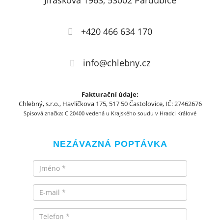
Jiráskova 1963, 53002 Pardubice
+420 466 634 170
info@chlebny.cz
Fakturační údaje:
Chlebný, s.r.o., Havlíčkova 175, 517 50 Častolovice, IČ: 27462676
Spisová značka: C 20400 vedená u Krajského soudu v Hradci Králové
NEZÁVAZNÁ POPTÁVKA
Jméno
Email
Telefon