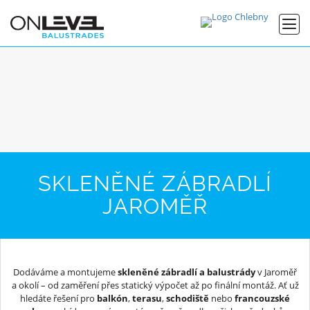
SKLENĚNÉ ZÁBRADLÍ
JAROMĚŘ
Dodáváme a montujeme
skleněné zábradlí a balustrády
v Jaroměř
a okolí – od zaměření přes statický výpočet až po finální montáž. Ať už
hledáte řešení pro
balkón
,
terasu
,
schodiště
nebo
francouzské