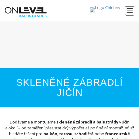
SKLENĚNÉ ZÁBRADLÍ
JIČÍN
Dodáváme a montujeme
skleněné zábradlí a balustrády
v Jičín
a okolí – od zaměření přes statický výpočet až po finální montáž. Ať už
hledáte řešení pro
balkón
,
terasu
,
schodiště
nebo
francouzské