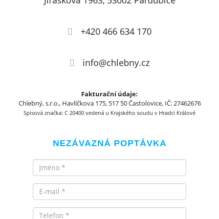
Jiráskova 1963, 53002 Pardubice
+420 466 634 170
info@chlebny.cz
Fakturační údaje:
Chlebný, s.r.o., Havlíčkova 175, 517 50 Častolovice, IČ: 27462676
Spisová značka: C 20400 vedená u Krajského soudu v Hradci Králové
NEZÁVAZNÁ POPTÁVKA
Jméno
Email
Telefon