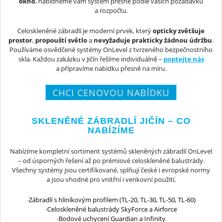
okno
, nabídneme vám systém přesně podle vašich požadavků
a rozpočtu.
Celoskleněné zábradlí je moderní prvek, který
opticky zvětšuje
prostor
,
propouští světlo
a
nevyžaduje prakticky žádnou údržbu
.
Používáme osvědčené systémy OnLevel z tvrzeného bezpečnostního
skla. Každou zakázku v Jičín řešíme individuálně –
poptejte nás
a připravíme nabídku přesně na míru.
CHCI CENOVOU NABÍDKU
SKLENĚNÉ ZÁBRADLÍ JIČÍN – CO
NABÍZÍME
Nabízíme kompletní sortiment systémů skleněných zábradlí OnLevel
– od úsporných řešení až po prémiové celoskleněné balustrády.
Všechny systémy jsou certifikované, splňují české i evropské normy
a jsou vhodné pro vnitřní i venkovní použití.
Zábradlí s hliníkovým profilem (TL-20, TL-30, TL-50, TL-60)
Celoskleněné balustrády SkyForce a Airforce
Bodové uchycení Guardian a Infinity