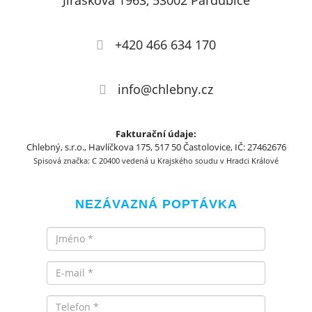
Jiráskova 1963, 53002 Pardubice
+420 466 634 170
info@chlebny.cz
Fakturační údaje:
Chlebný, s.r.o., Havlíčkova 175, 517 50 Častolovice, IČ: 27462676
Spisová značka: C 20400 vedená u Krajského soudu v Hradci Králové
NEZÁVAZNÁ POPTÁVKA
Jméno
Email
Telefon