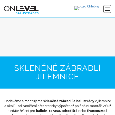
SKLENĚNÉ ZÁBRADLÍ
JILEMNICE
Dodáváme a montujeme
skleněné zábradlí a balustrády
v Jilemnice
a okolí – od zaměření přes statický výpočet až po finální montáž. Ať už
hledáte řešení pro
balkón
,
terasu
,
schodiště
nebo
francouzské