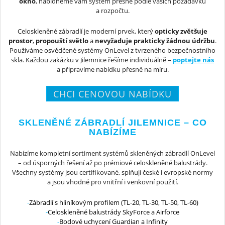
okno
, nabídneme vám systém přesně podle vašich požadavků
a rozpočtu.
Celoskleněné zábradlí je moderní prvek, který
opticky zvětšuje
prostor
,
propouští světlo
a
nevyžaduje prakticky žádnou údržbu
.
Používáme osvědčené systémy OnLevel z tvrzeného bezpečnostního
skla. Každou zakázku v Jilemnice řešíme individuálně –
poptejte nás
a připravíme nabídku přesně na míru.
CHCI CENOVOU NABÍDKU
SKLENĚNÉ ZÁBRADLÍ JILEMNICE – CO
NABÍZÍME
Nabízíme kompletní sortiment systémů skleněných zábradlí OnLevel
– od úsporných řešení až po prémiové celoskleněné balustrády.
Všechny systémy jsou certifikované, splňují české i evropské normy
a jsou vhodné pro vnitřní i venkovní použití.
Zábradlí s hliníkovým profilem (TL-20, TL-30, TL-50, TL-60)
Celoskleněné balustrády SkyForce a Airforce
Bodové uchycení Guardian a Infinity