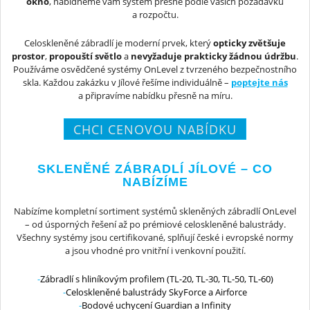
okno
, nabídneme vám systém přesně podle vašich požadavků
a rozpočtu.
Celoskleněné zábradlí je moderní prvek, který
opticky zvětšuje
prostor
,
propouští světlo
a
nevyžaduje prakticky žádnou údržbu
.
Používáme osvědčené systémy OnLevel z tvrzeného bezpečnostního
skla. Každou zakázku v Jílové řešíme individuálně –
poptejte nás
a připravíme nabídku přesně na míru.
CHCI CENOVOU NABÍDKU
SKLENĚNÉ ZÁBRADLÍ JÍLOVÉ – CO
NABÍZÍME
Nabízíme kompletní sortiment systémů skleněných zábradlí OnLevel
– od úsporných řešení až po prémiové celoskleněné balustrády.
Všechny systémy jsou certifikované, splňují české i evropské normy
a jsou vhodné pro vnitřní i venkovní použití.
Zábradlí s hliníkovým profilem (TL-20, TL-30, TL-50, TL-60)
Celoskleněné balustrády SkyForce a Airforce
Bodové uchycení Guardian a Infinity