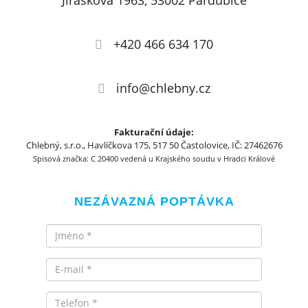
Jiráskova 1963, 53002 Pardubice
+420 466 634 170
info@chlebny.cz
Fakturační údaje:
Chlebný, s.r.o., Havlíčkova 175, 517 50 Častolovice, IČ: 27462676
Spisová značka: C 20400 vedená u Krajského soudu v Hradci Králové
NEZÁVAZNÁ POPTÁVKA
Jméno
Email
Telefon