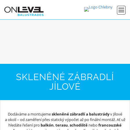
SKLENĚNÉ ZÁBRADLÍ
JÍLOVÉ
Dodáváme a montujeme
skleněné zábradlí a balustrády
v Jílové
a okolí – od zaměření přes statický výpočet až po finální montáž. Ať už
hledáte řešení pro
balkón
,
terasu
,
schodiště
nebo
francouzské