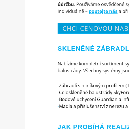
údržbu
. Používáme osvědčené sy
individuálně –
poptejte nás
a př
CHCI CENOVOU NAB
SKLENĚNÉ ZÁBRADLÍ
Nabízíme kompletní sortiment sy
balustrády. Všechny systémy jsou 
Zábradlí s hliníkovým profilem (T
Celoskleněné balustrády SkyForc
Bodové uchycení Guardian a Infi
Madla a příslušenství z nerezu a 
JAK PROBÍHÁ REALI