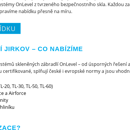
stémy OnLevel z tvrzeného bezpečnostního skla. Každou zak
ipravíme nabídku přesně na míru.
ÍDKU
 JIRKOV – CO NABÍZÍME
stémů skleněných zábradlí OnLevel – od úsporných řešení 
certifikované, splňují české i evropské normy a jsou vhodné 
L-20, TL-30, TL-50, TL-60)
e a Airforce
nity
hliníku
ZACE?