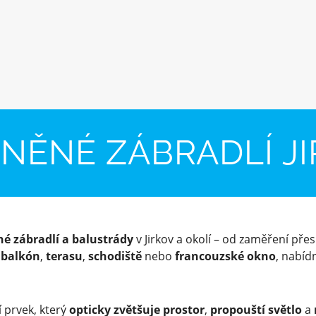
NĚNÉ ZÁBRADLÍ J
né zábradlí a balustrády
v Jirkov a okolí – od zaměření přes
o
balkón
,
terasu
,
schodiště
nebo
francouzské okno
, nabí
 prvek, který
opticky zvětšuje prostor
,
propouští světlo
a