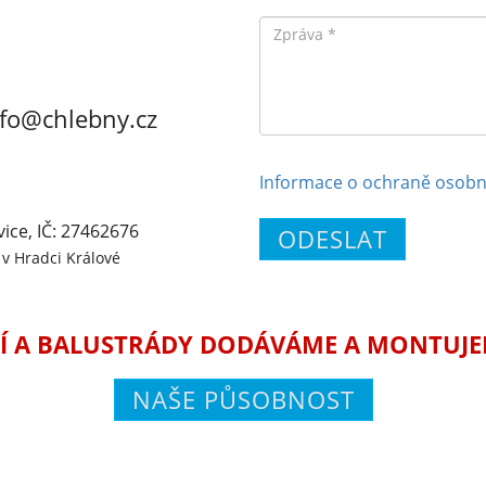
Zpráva
nfo@chlebny.cz
Informace o ochraně osobn
vice, IČ: 27462676
ODESLAT
v Hradci Králové
Í A BALUSTRÁDY DODÁVÁME A MONTUJEME
NAŠE PŮSOBNOST