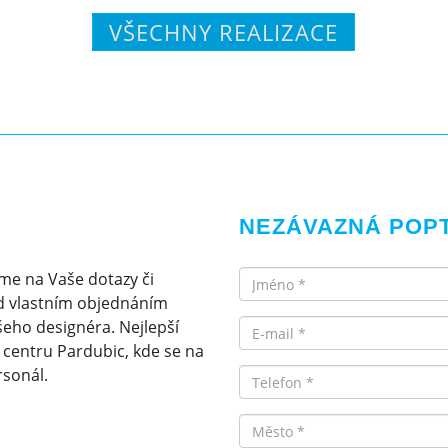
VŠECHNY REALIZACE
NEZÁVAZNÁ POP
Jméno
me na Vaše dotazy či
d vlastním objednáním
Email
eho designéra. Nejlepší
v centru Pardubic, kde se na
rsonál.
Telefon
Město