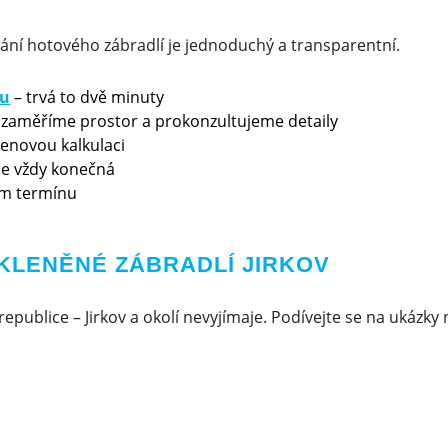
ání hotového zábradlí je jednoduchý a transparentní.
ku
– trvá to dvě minuty
 zaměříme prostor a prokonzultujeme detaily
cenovou kalkulaci
 je vždy konečná
m termínu
KLENĚNÉ ZÁBRADLÍ JIRKOV
republice – Jirkov a okolí nevyjímaje. Podívejte se na ukázky 