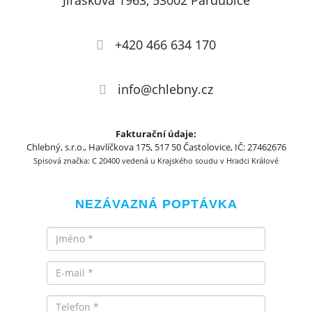
Jiráskova 1963, 53002 Pardubice
+420 466 634 170
info@chlebny.cz
Fakturační údaje:
Chlebný, s.r.o., Havlíčkova 175, 517 50 Častolovice, IČ: 27462676
Spisová značka: C 20400 vedená u Krajského soudu v Hradci Králové
NEZÁVAZNÁ POPTÁVKA
Jméno
Email
Telefon