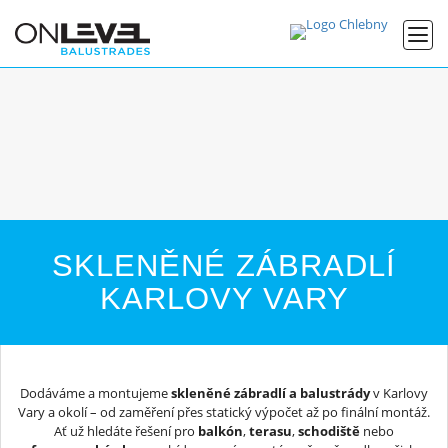
SKLENĚNÉ ZÁBRADLÍ
KARLOVY VARY
Dodáváme a montujeme
skleněné zábradlí a balustrády
v Karlovy
Vary a okolí – od zaměření přes statický výpočet až po finální montáž.
Ať už hledáte řešení pro
balkón
,
terasu
,
schodiště
nebo