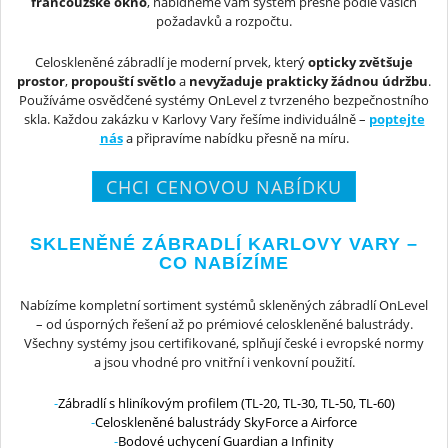
francouzské okno
, nabídneme vám systém přesně podle vašich
požadavků a rozpočtu.
Celoskleněné zábradlí je moderní prvek, který
opticky zvětšuje
prostor
,
propouští světlo
a
nevyžaduje prakticky žádnou údržbu
.
Používáme osvědčené systémy OnLevel z tvrzeného bezpečnostního
skla. Každou zakázku v Karlovy Vary řešíme individuálně –
poptejte
nás
a připravíme nabídku přesně na míru.
CHCI CENOVOU NABÍDKU
SKLENĚNÉ ZÁBRADLÍ KARLOVY VARY –
CO NABÍZÍME
Nabízíme kompletní sortiment systémů skleněných zábradlí OnLevel
– od úsporných řešení až po prémiové celoskleněné balustrády.
Všechny systémy jsou certifikované, splňují české i evropské normy
a jsou vhodné pro vnitřní i venkovní použití.
Zábradlí s hliníkovým profilem (TL-20, TL-30, TL-50, TL-60)
Celoskleněné balustrády SkyForce a Airforce
Bodové uchycení Guardian a Infinity