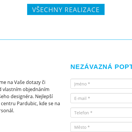
VŠECHNY REALIZACE
NEZÁVAZNÁ POP
Jméno
me na Vaše dotazy či
d vlastním objednáním
Email
eho designéra. Nejlepší
v centru Pardubic, kde se na
rsonál.
Telefon
Město