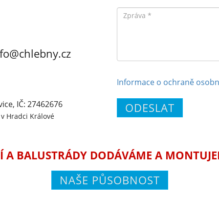
Zpráva
nfo@chlebny.cz
Informace o ochraně osobn
vice, IČ: 27462676
ODESLAT
v Hradci Králové
Í A BALUSTRÁDY DODÁVÁME A MONTUJEME
NAŠE PŮSOBNOST