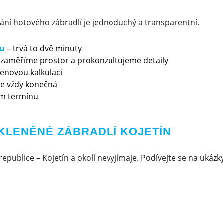
ání hotového zábradlí je jednoduchý a transparentní.
ku
– trvá to dvě minuty
 zaměříme prostor a prokonzultujeme detaily
cenovou kalkulaci
 je vždy konečná
m termínu
KLENĚNÉ ZÁBRADLÍ KOJETÍN
republice – Kojetín a okolí nevyjímaje. Podívejte se na ukázk