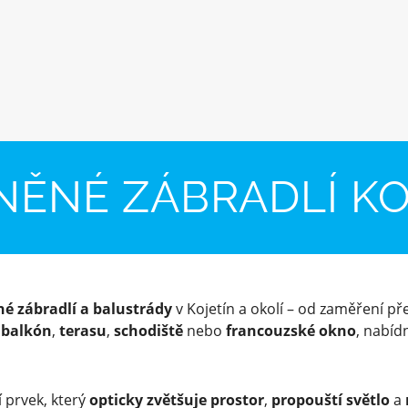
NĚNÉ ZÁBRADLÍ KO
né zábradlí a balustrády
v Kojetín a okolí – od zaměření pře
o
balkón
,
terasu
,
schodiště
nebo
francouzské okno
, nabí
 prvek, který
opticky zvětšuje prostor
,
propouští světlo
a