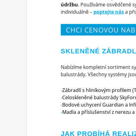
údržbu
. Používáme osvědčené sy
individuálně –
poptejte nás
a př
CHCI CENOVOU NAB
SKLENĚNÉ ZÁBRADLÍ
Nabízíme kompletní sortiment sy
balustrády. Všechny systémy jsou 
Zábradlí s hliníkovým profilem (T
Celoskleněné balustrády SkyForc
Bodové uchycení Guardian a Infi
Madla a příslušenství z nerezu a 
JAK PROBÍHÁ REALI