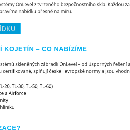
stémy OnLevel z tvrzeného bezpečnostního skla. Každou za
ipravíme nabídku přesně na míru.
ÍDKU
 KOJETÍN – CO NABÍZÍME
stémů skleněných zábradlí OnLevel – od úsporných řešení 
certifikované, splňují české i evropské normy a jsou vhodné 
L-20, TL-30, TL-50, TL-60)
e a Airforce
nity
hliníku
ZACE?