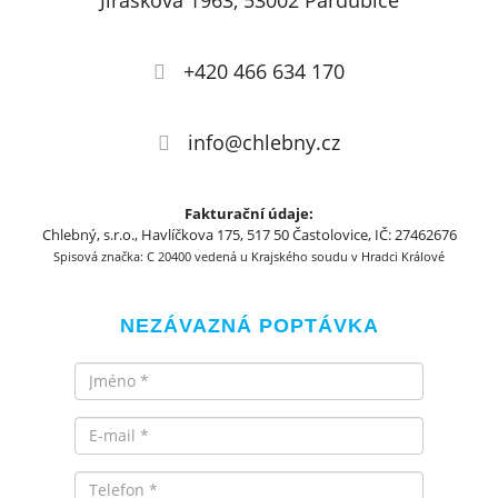
Jiráskova 1963, 53002 Pardubice
+420 466 634 170
info@chlebny.cz
Fakturační údaje:
Chlebný, s.r.o., Havlíčkova 175, 517 50 Častolovice, IČ: 27462676
Spisová značka: C 20400 vedená u Krajského soudu v Hradci Králové
NEZÁVAZNÁ POPTÁVKA
Jméno
Email
Telefon