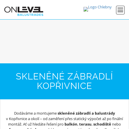
SKLENĚNÉ ZÁBRADLÍ
KOPŘIVNICE
Dodáváme a montujeme
skleněné zábradlí a balustrády
v Kopřivnice a okolí – od zaměření přes statický výpočet až po finální
montáž. Ať už hledáte řešení pro
balkón
,
terasu
,
schodiště
nebo