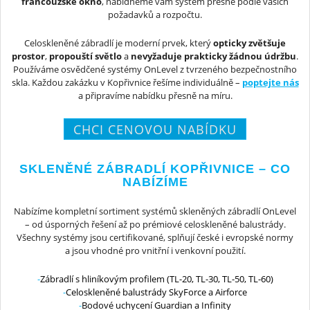
francouzské okno
, nabídneme vám systém přesně podle vašich
požadavků a rozpočtu.
Celoskleněné zábradlí je moderní prvek, který
opticky zvětšuje
prostor
,
propouští světlo
a
nevyžaduje prakticky žádnou údržbu
.
Používáme osvědčené systémy OnLevel z tvrzeného bezpečnostního
skla. Každou zakázku v Kopřivnice řešíme individuálně –
poptejte nás
a připravíme nabídku přesně na míru.
CHCI CENOVOU NABÍDKU
SKLENĚNÉ ZÁBRADLÍ KOPŘIVNICE – CO
NABÍZÍME
Nabízíme kompletní sortiment systémů skleněných zábradlí OnLevel
– od úsporných řešení až po prémiové celoskleněné balustrády.
Všechny systémy jsou certifikované, splňují české i evropské normy
a jsou vhodné pro vnitřní i venkovní použití.
Zábradlí s hliníkovým profilem (TL-20, TL-30, TL-50, TL-60)
Celoskleněné balustrády SkyForce a Airforce
Bodové uchycení Guardian a Infinity