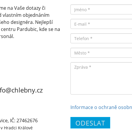
Jméno
me na Vaše dotazy či
d vlastním objednáním
Email
eho designéra. Nejlepší
v centru Pardubic, kde se na
rsonál.
Telefon
Město
Zpráva
nfo@chlebny.cz
Informace o ochraně osobn
vice, IČ: 27462676
ODESLAT
v Hradci Králové