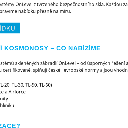
ystémy OnLevel z tvrzeného bezpečnostního skla. Každou 
ipravíme nabídku přesně na míru.
ÍDKU
Í KOSMONOSY – CO NABÍZÍME
stémů skleněných zábradlí OnLevel – od úsporných řešení 
certifikované, splňují české i evropské normy a jsou vhodné 
L-20, TL-30, TL-50, TL-60)
e a Airforce
nity
hliníku
ZACE?