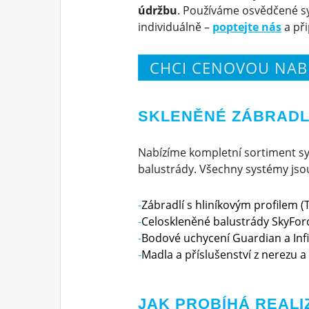
údržbu
. Používáme osvědčené s
individuálně –
poptejte nás
a př
CHCI CENOVOU NAB
SKLENĚNÉ ZÁBRADL
Nabízíme kompletní sortiment sy
balustrády. Všechny systémy jsou 
Zábradlí s hliníkovým profilem (T
Celoskleněné balustrády SkyForc
Bodové uchycení Guardian a Infi
Madla a příslušenství z nerezu a 
JAK PROBÍHÁ REALI