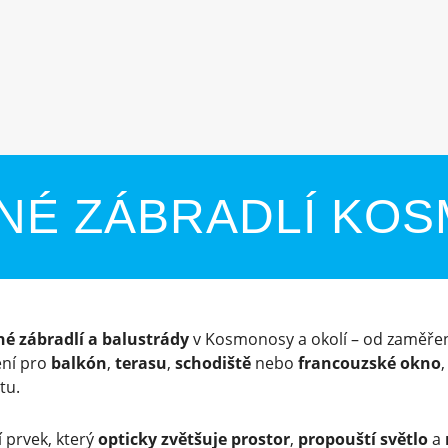
NÉ ZÁBRADLÍ KO
né zábradlí a balustrády
v Kosmonosy a okolí – od zaměření
ení pro
balkón
,
terasu
,
schodiště
nebo
francouzské okno
tu.
 prvek, který
opticky zvětšuje prostor
,
propouští světlo
a