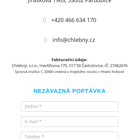
Jiráskova 1963, 53002 Pardubice
+420 466 634 170
info@chlebny.cz
Fakturační údaje:
Chlebný, s.r.o., Havlíčkova 175, 517 50 Častolovice, IČ: 27462676
Spisová značka: C 20400 vedená u Krajského soudu v Hradci Králové
NEZÁVAZNÁ POPTÁVKA
Jméno
Email
Telefon