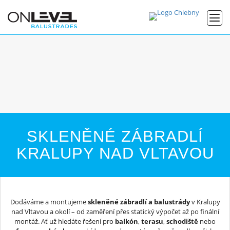
SKLENĚNÉ ZÁBRADLÍ
KRALUPY NAD VLTAVOU
Dodáváme a montujeme
skleněné zábradlí a balustrády
v Kralupy
nad Vltavou a okolí – od zaměření přes statický výpočet až po finální
montáž. Ať už hledáte řešení pro
balkón
,
terasu
,
schodiště
nebo