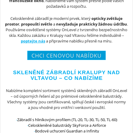
francouzské okno
, nabídneme vám systém přesně podle vašich
požadavků a rozpočtu.
Celoskleněné zábradlí je moderní prvek, který
opticky zvětšuje
prostor
,
propouští světlo
a
nevyžaduje prakticky žádnou údržbu
.
Používáme osvědčené systémy OnLevel z tvrzeného bezpečnostního
skla. Každou zakázku v Kralupy nad Vltavou řešíme individuálně –
poptejte nás
a připravíme nabídku přesně na míru.
CHCI CENOVOU NABÍDKU
SKLENĚNÉ ZÁBRADLÍ KRALUPY NAD
VLTAVOU – CO NABÍZÍME
Nabízíme kompletní sortiment systémů skleněných zábradlí OnLevel
– od úsporných řešení až po prémiové celoskleněné balustrády.
Všechny systémy jsou certifikované, splňují české i evropské normy
a jsou vhodné pro vnitřní i venkovní použití.
Zábradlí s hliníkovým profilem (TL-20, TL-30, TL-50, TL-60)
Celoskleněné balustrády SkyForce a Airforce
Bodové uchycení Guardian a Infinity