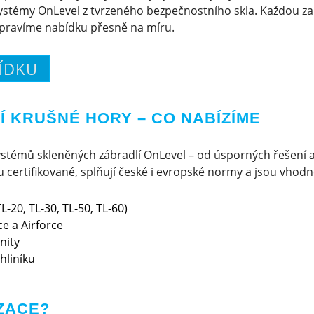
ystémy OnLevel z tvrzeného bezpečnostního skla. Každou za
ipravíme nabídku přesně na míru.
ÍDKU
 KRUŠNÉ HORY – CO NABÍZÍME
stémů skleněných zábradlí OnLevel – od úsporných řešení 
certifikované, splňují české i evropské normy a jsou vhodné 
L-20, TL-30, TL-50, TL-60)
e a Airforce
nity
hliníku
ZACE?