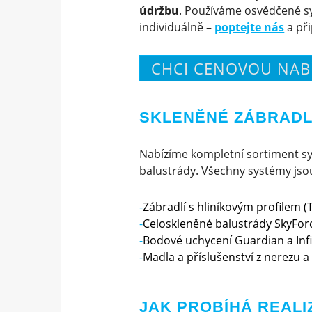
údržbu
. Používáme osvědčené s
individuálně –
poptejte nás
a př
CHCI CENOVOU NAB
SKLENĚNÉ ZÁBRADLÍ
Nabízíme kompletní sortiment sy
balustrády. Všechny systémy jsou 
Zábradlí s hliníkovým profilem (T
Celoskleněné balustrády SkyForc
Bodové uchycení Guardian a Infi
Madla a příslušenství z nerezu a 
JAK PROBÍHÁ REALI