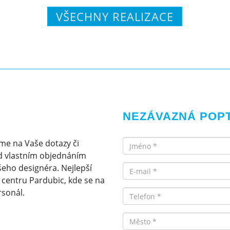
VŠECHNY REALIZACE
NEZÁVAZNÁ POP
Jméno
me na Vaše dotazy či
d vlastním objednáním
Email
eho designéra. Nejlepší
v centru Pardubic, kde se na
rsonál.
Telefon
Město