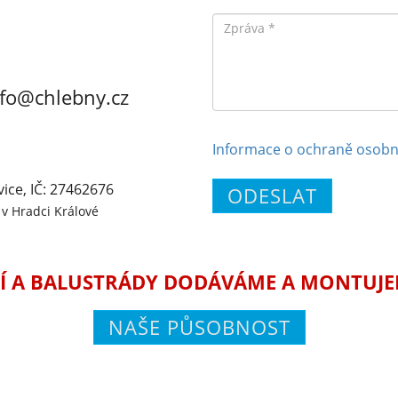
Zpráva
nfo@chlebny.cz
Informace o ochraně osobn
vice, IČ: 27462676
ODESLAT
v Hradci Králové
Í A BALUSTRÁDY DODÁVÁME A MONTUJEME
NAŠE PŮSOBNOST