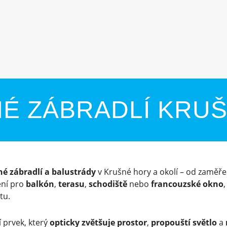
É ZÁBRADLÍ KRU
né zábradlí a balustrády
v Krušné hory a okolí – od zaměřen
ení pro
balkón
,
terasu
,
schodiště
nebo
francouzské okno
tu.
 prvek, který
opticky zvětšuje prostor
,
propouští světlo
a