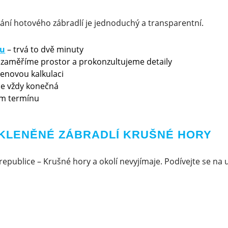
ání hotového zábradlí je jednoduchý a transparentní.
ku
– trvá to dvě minuty
 zaměříme prostor a prokonzultujeme detaily
cenovou kalkulaci
 je vždy konečná
m termínu
SKLENĚNÉ ZÁBRADLÍ KRUŠNÉ HORY
republice – Krušné hory a okolí nevyjímaje. Podívejte se na u