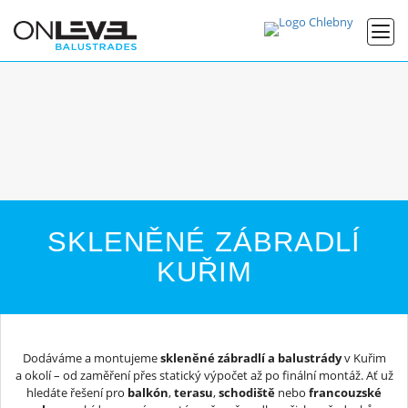
SKLENĚNÉ ZÁBRADLÍ
KUŘIM
Dodáváme a montujeme
skleněné zábradlí a balustrády
v Kuřim
a okolí – od zaměření přes statický výpočet až po finální montáž. Ať už
hledáte řešení pro
balkón
,
terasu
,
schodiště
nebo
francouzské