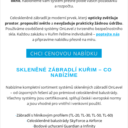
okno
, nabídneme vám systém přesně podle vašich požadavků
a rozpočtu.
Celoskleněné zábradlí je moderní prvek, který
opticky zvětšuje
prostor
,
propouští světlo
a
nevyžaduje prakticky žádnou údržbu
.
Používáme osvědčené systémy OnLevel z tvrzeného bezpečnostního
skla. Každou zakázku v Kuřim řešíme individuálně –
poptejte nás
a připravíme nabídku přesně na míru.
CHCI CENOVOU NABÍDKU
SKLENĚNÉ ZÁBRADLÍ KUŘIM – CO
NABÍZÍME
Nabízíme kompletní sortiment systémů skleněných zábradlí OnLevel
– od úsporných řešení až po prémiové celoskleněné balustrády.
Všechny systémy jsou certifikované, splňují české i evropské normy
a jsou vhodné pro vnitřní i venkovní použití.
Zábradlí s hliníkovým profilem (TL-20, TL-30, TL-50, TL-60)
Celoskleněné balustrády SkyForce a Airforce
Bodové uchycení Guardian a Infinity