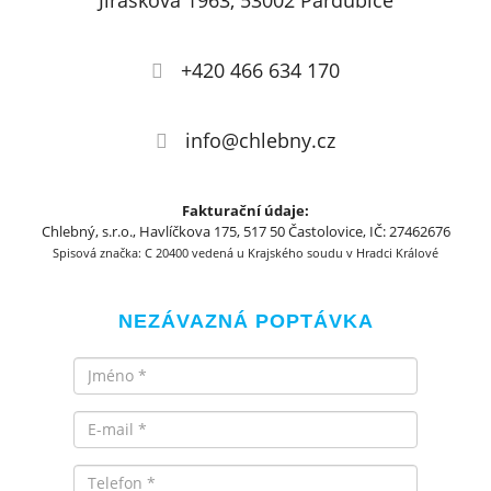
Jiráskova 1963, 53002 Pardubice
+420 466 634 170
info@chlebny.cz
Fakturační údaje:
Chlebný, s.r.o., Havlíčkova 175, 517 50 Častolovice, IČ: 27462676
Spisová značka: C 20400 vedená u Krajského soudu v Hradci Králové
NEZÁVAZNÁ POPTÁVKA
Jméno
Email
Telefon