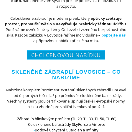
okno
, nabídneme vám systém přesně podle vašich požadavků
a rozpočtu.
Celoskleněné zábradlí je moderní prvek, který
opticky zvětšuje
prostor
,
propouští světlo
a
nevyžaduje prakticky žádnou údržbu
.
Používáme osvědčené systémy OnLevel z tvrzeného bezpečnostního
skla. Každou zakázku v Lovosice řešíme individuálně –
poptejte nás
a připravíme nabídku přesně na míru.
CHCI CENOVOU NABÍDKU
SKLENĚNÉ ZÁBRADLÍ LOVOSICE – CO
NABÍZÍME
Nabízíme kompletní sortiment systémů skleněných zábradlí OnLevel
– od úsporných řešení až po prémiové celoskleněné balustrády.
Všechny systémy jsou certifikované, splňují české i evropské normy
a jsou vhodné pro vnitřní i venkovní použití.
Zábradlí s hliníkovým profilem (TL-20, TL-30, TL-50, TL-60)
Celoskleněné balustrády SkyForce a Airforce
Bodové uchycení Guardian a Infinity