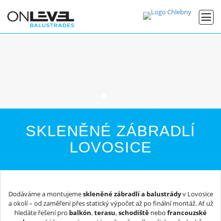
SKLENĚNÉ ZÁBRADLÍ
LOVOSICE
Dodáváme a montujeme
skleněné zábradlí a balustrády
v Lovosice
a okolí – od zaměření přes statický výpočet až po finální montáž. Ať už
hledáte řešení pro
balkón
,
terasu
,
schodiště
nebo
francouzské