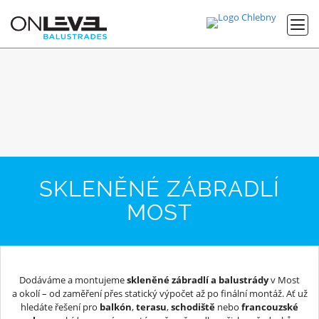
SKLENĚNÉ ZÁBRADLÍ
MOST
Dodáváme a montujeme
skleněné zábradlí a balustrády
v Most
a okolí – od zaměření přes statický výpočet až po finální montáž. Ať už
hledáte řešení pro
balkón
,
terasu
,
schodiště
nebo
francouzské