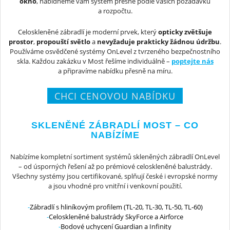
okno
, nabídneme vám systém přesně podle vašich požadavků
a rozpočtu.
Celoskleněné zábradlí je moderní prvek, který
opticky zvětšuje
prostor
,
propouští světlo
a
nevyžaduje prakticky žádnou údržbu
.
Používáme osvědčené systémy OnLevel z tvrzeného bezpečnostního
skla. Každou zakázku v Most řešíme individuálně –
poptejte nás
a připravíme nabídku přesně na míru.
CHCI CENOVOU NABÍDKU
SKLENĚNÉ ZÁBRADLÍ MOST – CO
NABÍZÍME
Nabízíme kompletní sortiment systémů skleněných zábradlí OnLevel
– od úsporných řešení až po prémiové celoskleněné balustrády.
Všechny systémy jsou certifikované, splňují české i evropské normy
a jsou vhodné pro vnitřní i venkovní použití.
Zábradlí s hliníkovým profilem (TL-20, TL-30, TL-50, TL-60)
Celoskleněné balustrády SkyForce a Airforce
Bodové uchycení Guardian a Infinity