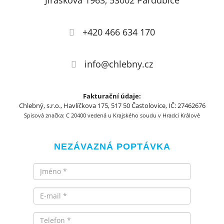
Jiráskova 1963, 53002 Pardubice
+420 466 634 170
info@chlebny.cz
Fakturační údaje:
Chlebný, s.r.o., Havlíčkova 175, 517 50 Častolovice, IČ: 27462676
Spisová značka: C 20400 vedená u Krajského soudu v Hradci Králové
NEZÁVAZNÁ POPTÁVKA
Jméno
Email
Telefon