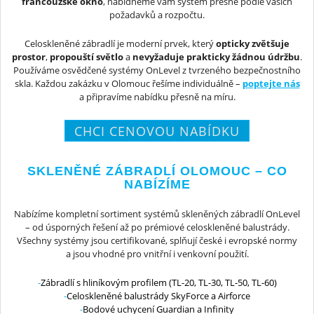
francouzské okno
, nabídneme vám systém přesně podle vašich
požadavků a rozpočtu.
Celoskleněné zábradlí je moderní prvek, který
opticky zvětšuje
prostor
,
propouští světlo
a
nevyžaduje prakticky žádnou údržbu
.
Používáme osvědčené systémy OnLevel z tvrzeného bezpečnostního
skla. Každou zakázku v Olomouc řešíme individuálně –
poptejte nás
a připravíme nabídku přesně na míru.
CHCI CENOVOU NABÍDKU
SKLENĚNÉ ZÁBRADLÍ OLOMOUC – CO
NABÍZÍME
Nabízíme kompletní sortiment systémů skleněných zábradlí OnLevel
– od úsporných řešení až po prémiové celoskleněné balustrády.
Všechny systémy jsou certifikované, splňují české i evropské normy
a jsou vhodné pro vnitřní i venkovní použití.
Zábradlí s hliníkovým profilem (TL-20, TL-30, TL-50, TL-60)
Celoskleněné balustrády SkyForce a Airforce
Bodové uchycení Guardian a Infinity