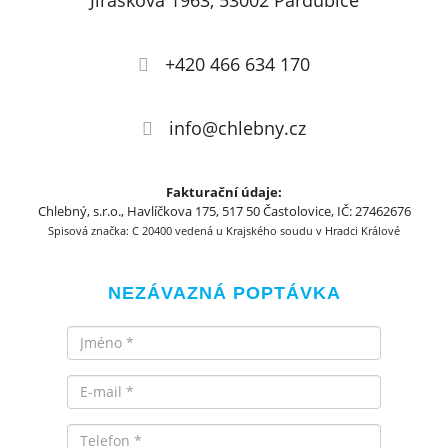
Jiráskova 1963, 53002 Pardubice
+420 466 634 170
info@chlebny.cz
Fakturační údaje:
Chlebný, s.r.o., Havlíčkova 175, 517 50 Častolovice, IČ: 27462676
Spisová značka: C 20400 vedená u Krajského soudu v Hradci Králové
NEZÁVAZNÁ POPTÁVKA
Jméno
Email
Telefon