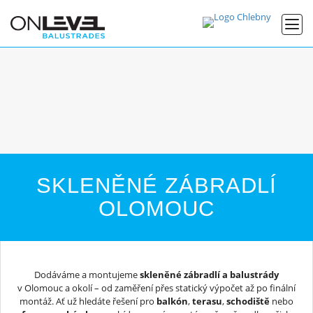
SKLENĚNÉ ZÁBRADLÍ
OLOMOUC
Dodáváme a montujeme
skleněné zábradlí a balustrády
v Olomouc a okolí – od zaměření přes statický výpočet až po finální
montáž. Ať už hledáte řešení pro
balkón
,
terasu
,
schodiště
nebo