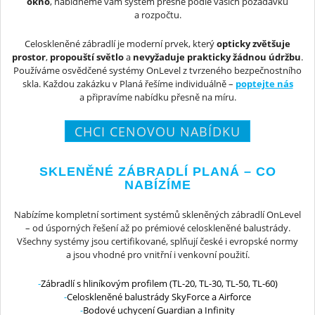
okno
, nabídneme vám systém přesně podle vašich požadavků
a rozpočtu.
Celoskleněné zábradlí je moderní prvek, který
opticky zvětšuje
prostor
,
propouští světlo
a
nevyžaduje prakticky žádnou údržbu
.
Používáme osvědčené systémy OnLevel z tvrzeného bezpečnostního
skla. Každou zakázku v Planá řešíme individuálně –
poptejte nás
a připravíme nabídku přesně na míru.
CHCI CENOVOU NABÍDKU
SKLENĚNÉ ZÁBRADLÍ PLANÁ – CO
NABÍZÍME
Nabízíme kompletní sortiment systémů skleněných zábradlí OnLevel
– od úsporných řešení až po prémiové celoskleněné balustrády.
Všechny systémy jsou certifikované, splňují české i evropské normy
a jsou vhodné pro vnitřní i venkovní použití.
Zábradlí s hliníkovým profilem (TL-20, TL-30, TL-50, TL-60)
Celoskleněné balustrády SkyForce a Airforce
Bodové uchycení Guardian a Infinity