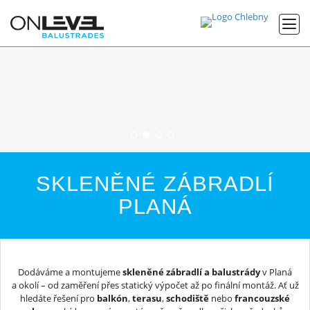
SKLENĚNÉ ZÁBRADLÍ
PLANÁ
Dodáváme a montujeme
skleněné zábradlí a balustrády
v Planá
a okolí – od zaměření přes statický výpočet až po finální montáž. Ať už
hledáte řešení pro
balkón
,
terasu
,
schodiště
nebo
francouzské