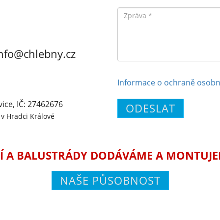
Zpráva
nfo@chlebny.cz
Informace o ochraně osobn
vice, IČ: 27462676
ODESLAT
v Hradci Králové
Í A BALUSTRÁDY DODÁVÁME A MONTUJEME
NAŠE PŮSOBNOST