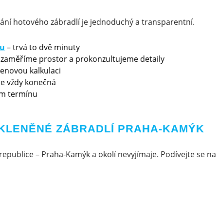
ání hotového zábradlí je jednoduchý a transparentní.
ku
– trvá to dvě minuty
 zaměříme prostor a prokonzultujeme detaily
cenovou kalkulaci
 je vždy konečná
m termínu
SKLENĚNÉ ZÁBRADLÍ PRAHA-KAMÝK
republice – Praha-Kamýk a okolí nevyjímaje. Podívejte se na 