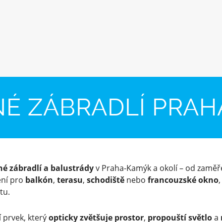
É ZÁBRADLÍ PRA
né zábradlí a balustrády
v Praha-Kamýk a okolí – od zaměře
ení pro
balkón
,
terasu
,
schodiště
nebo
francouzské okno
tu.
 prvek, který
opticky zvětšuje prostor
,
propouští světlo
a