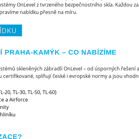
ystémy OnLevel z tvrzeného bezpečnostního skla. Každou z
ipravíme nabídku přesně na míru.
ÍDKU
 PRAHA-KAMÝK – CO NABÍZÍME
stémů skleněných zábradlí OnLevel – od úsporných řešení 
certifikované, splňují české i evropské normy a jsou vhodné 
L-20, TL-30, TL-50, TL-60)
e a Airforce
nity
hliníku
ZACE?