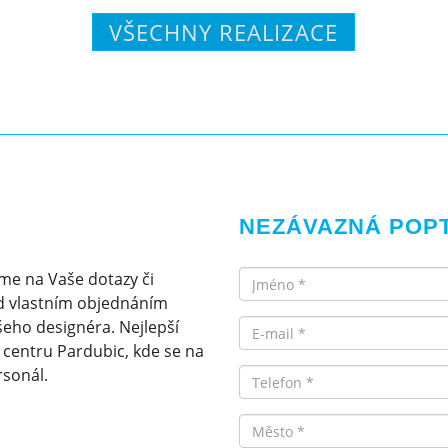
VŠECHNY REALIZACE
NEZÁVAZNÁ POP
Jméno
me na Vaše dotazy či
d vlastním objednáním
Email
eho designéra. Nejlepší
v centru Pardubic, kde se na
rsonál.
Telefon
Město