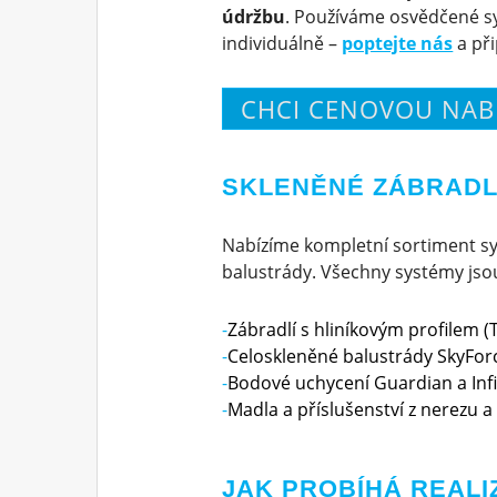
údržbu
. Používáme osvědčené s
individuálně –
poptejte nás
a př
CHCI CENOVOU NAB
SKLENĚNÉ ZÁBRADLÍ
Nabízíme kompletní sortiment sy
balustrády. Všechny systémy jsou 
Zábradlí s hliníkovým profilem (T
Celoskleněné balustrády SkyForc
Bodové uchycení Guardian a Infi
Madla a příslušenství z nerezu a 
JAK PROBÍHÁ REALI