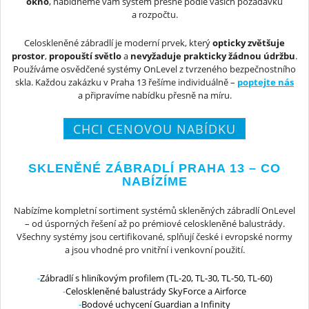
okno
, nabídneme vám systém přesně podle vašich požadavků
a rozpočtu.
Celoskleněné zábradlí je moderní prvek, který
opticky zvětšuje
prostor
,
propouští světlo
a
nevyžaduje prakticky žádnou údržbu
.
Používáme osvědčené systémy OnLevel z tvrzeného bezpečnostního
skla. Každou zakázku v Praha 13 řešíme individuálně –
poptejte nás
a připravíme nabídku přesně na míru.
CHCI CENOVOU NABÍDKU
SKLENĚNÉ ZÁBRADLÍ PRAHA 13 – CO
NABÍZÍME
Nabízíme kompletní sortiment systémů skleněných zábradlí OnLevel
– od úsporných řešení až po prémiové celoskleněné balustrády.
Všechny systémy jsou certifikované, splňují české i evropské normy
a jsou vhodné pro vnitřní i venkovní použití.
Zábradlí s hliníkovým profilem (TL-20, TL-30, TL-50, TL-60)
Celoskleněné balustrády SkyForce a Airforce
Bodové uchycení Guardian a Infinity