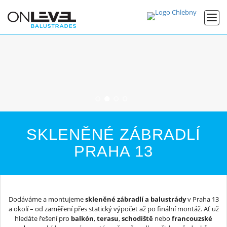
SKLENĚNÉ ZÁBRADLÍ
PRAHA 13
Dodáváme a montujeme
skleněné zábradlí a balustrády
v Praha 13
a okolí – od zaměření přes statický výpočet až po finální montáž. Ať už
hledáte řešení pro
balkón
,
terasu
,
schodiště
nebo
francouzské