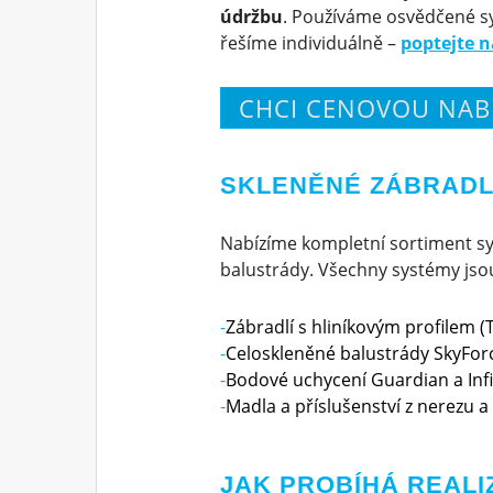
údržbu
. Používáme osvědčené s
řešíme individuálně –
poptejte n
CHCI CENOVOU NAB
SKLENĚNÉ ZÁBRADLÍ
Nabízíme kompletní sortiment sy
balustrády. Všechny systémy jsou 
Zábradlí s hliníkovým profilem (T
Celoskleněné balustrády SkyForc
Bodové uchycení Guardian a Infi
Madla a příslušenství z nerezu a 
JAK PROBÍHÁ REALI