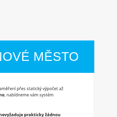
NOVÉ MĚSTO
aměření přes statický výpočet až
no
, nabídneme vám systém
nevyžaduje prakticky žádnou