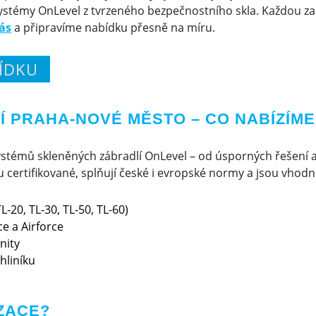
ystémy OnLevel z tvrzeného bezpečnostního skla. Každou z
ás
a připravíme nabídku přesně na míru.
ÍDKU
 PRAHA-NOVÉ MĚSTO – CO NABÍZÍME
stémů skleněných zábradlí OnLevel – od úsporných řešení 
certifikované, splňují české i evropské normy a jsou vhodné 
L-20, TL-30, TL-50, TL-60)
e a Airforce
nity
hliníku
ZACE?