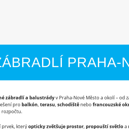
ZÁBRADLÍ PRAHA-
né zábradlí a balustrády
v Praha-Nové Město a okolí – od z
 řešení pro
balkón
,
terasu
,
schodiště
nebo
francouzské ok
 rozpočtu.
 prvek, který
opticky zvětšuje prostor
,
propouští světlo
a