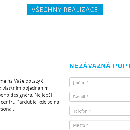
VŠECHNY REALIZACE
NEZÁVAZNÁ POP
Jméno
me na Vaše dotazy či
d vlastním objednáním
Email
eho designéra. Nejlepší
v centru Pardubic, kde se na
rsonál.
Telefon
Město