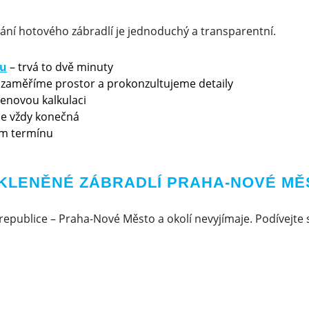
ání hotového zábradlí je jednoduchý a transparentní.
ku
– trvá to dvě minuty
 zaměříme prostor a prokonzultujeme detaily
cenovou kalkulaci
 je vždy konečná
m termínu
SKLENĚNÉ ZÁBRADLÍ PRAHA-NOVÉ MĚ
republice – Praha-Nové Město a okolí nevyjímaje. Podívejte s