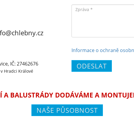
Zpráva
nfo@chlebny.cz
Informace o ochraně osobn
vice, IČ: 27462676
ODESLAT
v Hradci Králové
Í A BALUSTRÁDY DODÁVÁME A MONTUJEME
NAŠE PŮSOBNOST