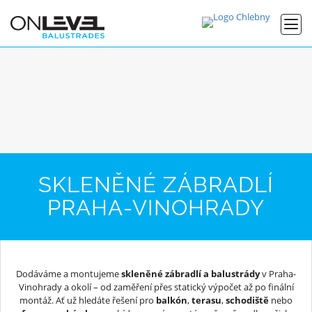
SKLENĚNÉ ZÁBRADLÍ
PRAHA-VINOHRADY
Dodáváme a montujeme
skleněné zábradlí a balustrády
v Praha-
Vinohrady a okolí – od zaměření přes statický výpočet až po finální
montáž. Ať už hledáte řešení pro
balkón
,
terasu
,
schodiště
nebo