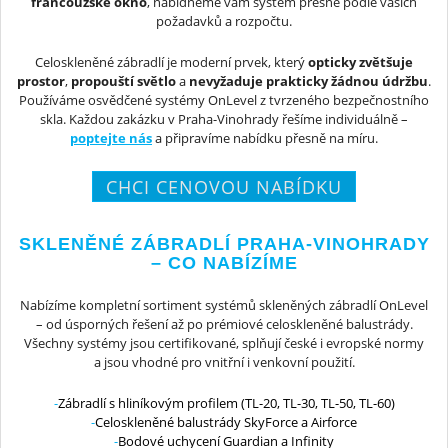
francouzské okno
, nabídneme vám systém přesně podle vašich
požadavků a rozpočtu.
Celoskleněné zábradlí je moderní prvek, který
opticky zvětšuje
prostor
,
propouští světlo
a
nevyžaduje prakticky žádnou údržbu
.
Používáme osvědčené systémy OnLevel z tvrzeného bezpečnostního
skla. Každou zakázku v Praha-Vinohrady řešíme individuálně –
poptejte nás
a připravíme nabídku přesně na míru.
CHCI CENOVOU NABÍDKU
SKLENĚNÉ ZÁBRADLÍ PRAHA-VINOHRADY
– CO NABÍZÍME
Nabízíme kompletní sortiment systémů skleněných zábradlí OnLevel
– od úsporných řešení až po prémiové celoskleněné balustrády.
Všechny systémy jsou certifikované, splňují české i evropské normy
a jsou vhodné pro vnitřní i venkovní použití.
Zábradlí s hliníkovým profilem (TL-20, TL-30, TL-50, TL-60)
Celoskleněné balustrády SkyForce a Airforce
Bodové uchycení Guardian a Infinity