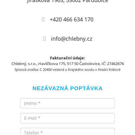
Jiráskova 1963, 53002 Pardubice
+420 466 634 170
info@chlebny.cz
Fakturační údaje:
Chlebný, s.r.o., Havlíčkova 175, 517 50 Častolovice, IČ: 27462676
Spisová značka: C 20400 vedená u Krajského soudu v Hradci Králové
NEZÁVAZNÁ POPTÁVKA
Jméno
Email
Telefon