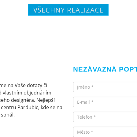
VŠECHNY REALIZACE
NEZÁVAZNÁ POP
Jméno
me na Vaše dotazy či
d vlastním objednáním
Email
eho designéra. Nejlepší
v centru Pardubic, kde se na
rsonál.
Telefon
Město