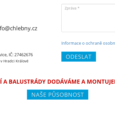
Zpráva
nfo@chlebny.cz
Informace o ochraně osobn
vice, IČ: 27462676
ODESLAT
v Hradci Králové
Í A BALUSTRÁDY DODÁVÁME A MONTUJEME
NAŠE PŮSOBNOST