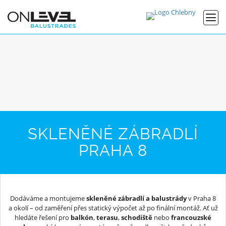
SKLENĚNÉ ZÁBRADLÍ
PRAHA 8
Dodáváme a montujeme
skleněné zábradlí a balustrády
v Praha 8
a okolí – od zaměření přes statický výpočet až po finální montáž. Ať už
hledáte řešení pro
balkón
,
terasu
,
schodiště
nebo
francouzské