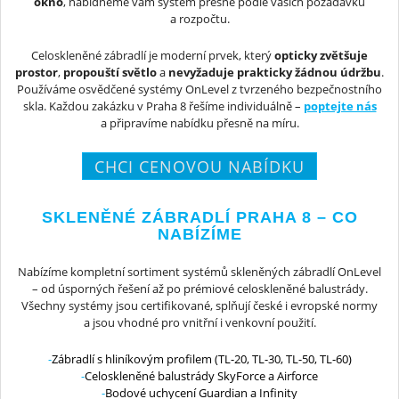
okno
, nabídneme vám systém přesně podle vašich požadavků
a rozpočtu.
Celoskleněné zábradlí je moderní prvek, který
opticky zvětšuje
prostor
,
propouští světlo
a
nevyžaduje prakticky žádnou údržbu
.
Používáme osvědčené systémy OnLevel z tvrzeného bezpečnostního
skla. Každou zakázku v Praha 8 řešíme individuálně –
poptejte nás
a připravíme nabídku přesně na míru.
CHCI CENOVOU NABÍDKU
SKLENĚNÉ ZÁBRADLÍ PRAHA 8 – CO
NABÍZÍME
Nabízíme kompletní sortiment systémů skleněných zábradlí OnLevel
– od úsporných řešení až po prémiové celoskleněné balustrády.
Všechny systémy jsou certifikované, splňují české i evropské normy
a jsou vhodné pro vnitřní i venkovní použití.
Zábradlí s hliníkovým profilem (TL-20, TL-30, TL-50, TL-60)
Celoskleněné balustrády SkyForce a Airforce
Bodové uchycení Guardian a Infinity