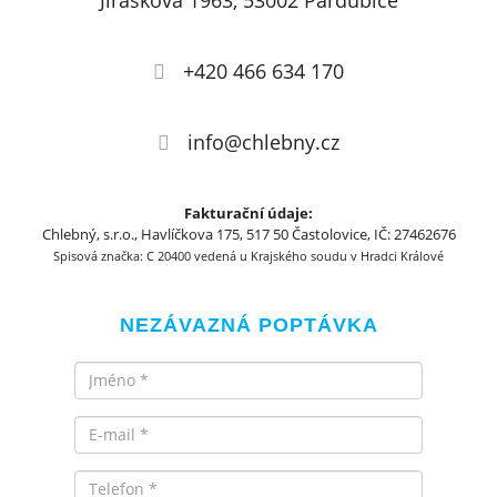
Jiráskova 1963, 53002 Pardubice
+420 466 634 170
info@chlebny.cz
Fakturační údaje:
Chlebný, s.r.o., Havlíčkova 175, 517 50 Častolovice, IČ: 27462676
Spisová značka: C 20400 vedená u Krajského soudu v Hradci Králové
NEZÁVAZNÁ POPTÁVKA
Jméno
Email
Telefon