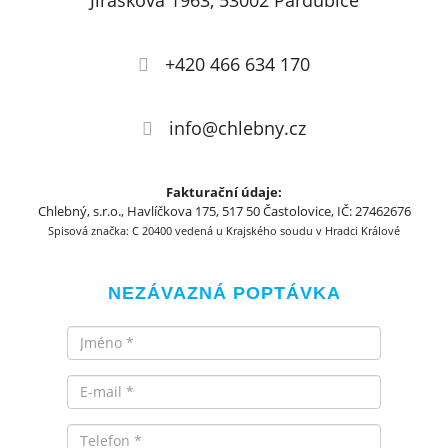
Jiráskova 1963, 53002 Pardubice
+420 466 634 170
info@chlebny.cz
Fakturační údaje:
Chlebný, s.r.o., Havlíčkova 175, 517 50 Častolovice, IČ: 27462676
Spisová značka: C 20400 vedená u Krajského soudu v Hradci Králové
NEZÁVAZNÁ POPTÁVKA
Jméno
Email
Telefon