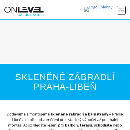
SKLENĚNÉ ZÁBRADLÍ
PRAHA-LIBEŇ
Dodáváme a montujeme
skleněné zábradlí a balustrády
v Praha-
Libeň a okolí – od zaměření přes statický výpočet až po finální
montáž. Ať už hledáte řešení pro
balkón
,
terasu
,
schodiště
nebo