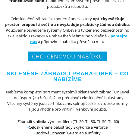
francouzské okno
, nabídneme vám systém přesně podle vašich
požadavků a rozpočtu.
Celoskleněné zábradlí je moderní prvek, který
opticky zvětšuje
prostor
,
propouští světlo
a
nevyžaduje prakticky žádnou údržbu
.
Používáme osvědčené systémy OnLevel z tvrzeného bezpečnostního
skla. Každou zakázku v Praha-Libeň řešíme individuálně –
poptejte
nás
a připravíme nabídku přesně na míru.
CHCI CENOVOU NABÍDKU
SKLENĚNÉ ZÁBRADLÍ PRAHA-LIBEŇ – CO
NABÍZÍME
Nabízíme kompletní sortiment systémů skleněných zábradlí OnLevel
– od úsporných řešení až po prémiové celoskleněné balustrády.
Všechny systémy jsou certifikované, splňují české i evropské normy
a jsou vhodné pro vnitřní i venkovní použití.
Zábradlí s hliníkovým profilem (TL-20, TL-30, TL-50, TL-60)
Celoskleněné balustrády SkyForce a Airforce
Bodové uchycení Guardian a Infinity