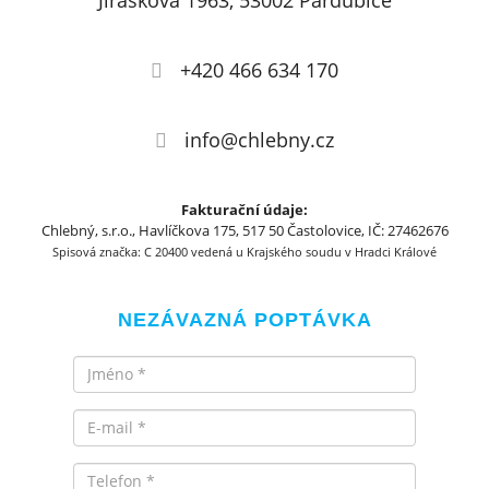
Jiráskova 1963, 53002 Pardubice
+420 466 634 170
info@chlebny.cz
Fakturační údaje:
Chlebný, s.r.o., Havlíčkova 175, 517 50 Častolovice, IČ: 27462676
Spisová značka: C 20400 vedená u Krajského soudu v Hradci Králové
NEZÁVAZNÁ POPTÁVKA
Jméno
Email
Telefon