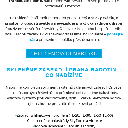
francouzské okno
, nabídneme vám systém přesně podle vašich
požadavků a rozpočtu.
Celoskleněné zábradlí je moderní prvek, který
opticky zvětšuje
prostor
,
propouští světlo
a
nevyžaduje prakticky žádnou údržbu
.
Používáme osvědčené systémy OnLevel z tvrzeného bezpečnostního
skla. Každou zakázku v Praha-Radotín řešíme individuálně –
poptejte
nás
a připravíme nabídku přesně na míru.
CHCI CENOVOU NABÍDKU
SKLENĚNÉ ZÁBRADLÍ PRAHA-RADOTÍN –
CO NABÍZÍME
Nabízíme kompletní sortiment systémů skleněných zábradlí OnLevel
– od úsporných řešení až po prémiové celoskleněné balustrády.
Všechny systémy jsou certifikované, splňují české i evropské normy
a jsou vhodné pro vnitřní i venkovní použití.
Zábradlí s hliníkovým profilem (TL-20, TL-30, TL-50, TL-60)
Celoskleněné balustrády SkyForce a Airforce
Bodové uchycení Guardian a Infinity