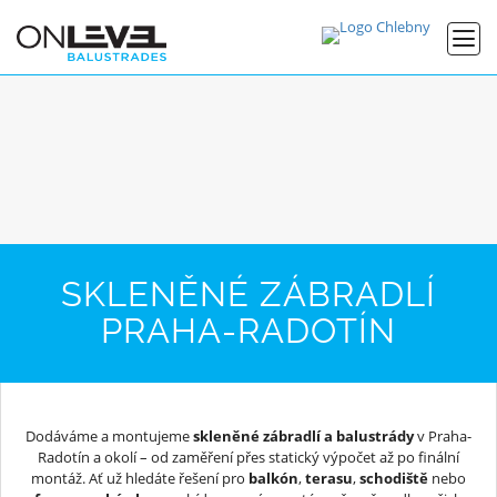
SKLENĚNÉ ZÁBRADLÍ
PRAHA-RADOTÍN
Dodáváme a montujeme
skleněné zábradlí a balustrády
v Praha-
Radotín a okolí – od zaměření přes statický výpočet až po finální
montáž. Ať už hledáte řešení pro
balkón
,
terasu
,
schodiště
nebo