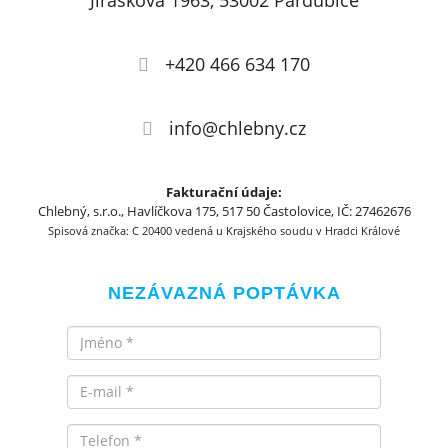
Jiráskova 1963, 53002 Pardubice
+420 466 634 170
info@chlebny.cz
Fakturační údaje:
Chlebný, s.r.o., Havlíčkova 175, 517 50 Častolovice, IČ: 27462676
Spisová značka: C 20400 vedená u Krajského soudu v Hradci Králové
NEZÁVAZNÁ POPTÁVKA
Jméno
Email
Telefon