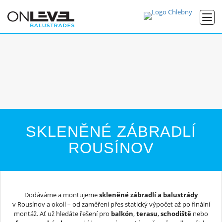
SKLENĚNÉ ZÁBRADLÍ
ROUSÍNOV
Dodáváme a montujeme
skleněné zábradlí a balustrády
v Rousínov a okolí – od zaměření přes statický výpočet až po finální
montáž. Ať už hledáte řešení pro
balkón
,
terasu
,
schodiště
nebo