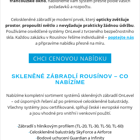
francouzské okno
, nabídneme vám systém přesně podle vašich
požadavků a rozpočtu.
Celoskleněné zábradlí je moderní prvek, který
opticky zvětšuje
prostor
,
propouští světlo
a
nevyžaduje prakticky žádnou údržbu
.
Používáme osvědčené systémy OnLevel z tvrzeného bezpečnostního
skla. Každou zakázku v Rousínov řešíme individuálně –
poptejte nás
a připravíme nabídku přesně na míru.
CHCI CENOVOU NABÍDKU
SKLENĚNÉ ZÁBRADLÍ ROUSÍNOV – CO
NABÍZÍME
Nabízíme kompletní sortiment systémů skleněných zábradlí OnLevel
– od úsporných řešení až po prémiové celoskleněné balustrády.
Všechny systémy jsou certifikované, splňují české i evropské normy
a jsou vhodné pro vnitřní i venkovní použití.
Zábradlí s hliníkovým profilem (TL-20, TL-30, TL-50, TL-60)
Celoskleněné balustrády SkyForce a Airforce
Bodové uchycení Guardian a Infinity