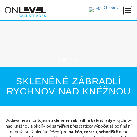
SKLENĚNÉ ZÁBRADLÍ
RYCHNOV NAD KNĚŽNOU
Dodáváme a montujeme
skleněné zábradlí a balustrády
v Rychnov
nad Kněžnou a okolí – od zaměření přes statický výpočet až po finální
montáž. Ať už hledáte řešení pro
balkón
,
terasu
,
schodiště
nebo