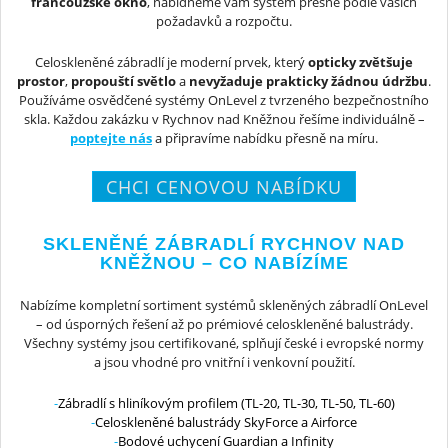
francouzské okno
, nabídneme vám systém přesně podle vašich
požadavků a rozpočtu.
Celoskleněné zábradlí je moderní prvek, který
opticky zvětšuje
prostor
,
propouští světlo
a
nevyžaduje prakticky žádnou údržbu
.
Používáme osvědčené systémy OnLevel z tvrzeného bezpečnostního
skla. Každou zakázku v Rychnov nad Kněžnou řešíme individuálně –
poptejte nás
a připravíme nabídku přesně na míru.
CHCI CENOVOU NABÍDKU
SKLENĚNÉ ZÁBRADLÍ RYCHNOV NAD
KNĚŽNOU – CO NABÍZÍME
Nabízíme kompletní sortiment systémů skleněných zábradlí OnLevel
– od úsporných řešení až po prémiové celoskleněné balustrády.
Všechny systémy jsou certifikované, splňují české i evropské normy
a jsou vhodné pro vnitřní i venkovní použití.
Zábradlí s hliníkovým profilem (TL-20, TL-30, TL-50, TL-60)
Celoskleněné balustrády SkyForce a Airforce
Bodové uchycení Guardian a Infinity