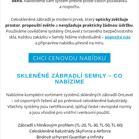
okno
, nabídneme vám systém přesně podle vašich požadavků
a rozpočtu.
Celoskleněné zábradlí je moderní prvek, který
opticky zvětšuje
prostor
,
propouští světlo
a
nevyžaduje prakticky žádnou údržbu
.
Používáme osvědčené systémy OnLevel z tvrzeného bezpečnostního
skla. Každou zakázku v Semily řešíme individuálně –
poptejte nás
a připravíme nabídku přesně na míru.
CHCI CENOVOU NABÍDKU
SKLENĚNÉ ZÁBRADLÍ SEMILY – CO
NABÍZÍME
Nabízíme kompletní sortiment systémů skleněných zábradlí OnLevel
– od úsporných řešení až po prémiové celoskleněné balustrády.
Všechny systémy jsou certifikované, splňují české i evropské normy
a jsou vhodné pro vnitřní i venkovní použití.
Zábradlí s hliníkovým profilem (TL-20, TL-30, TL-50, TL-60)
Celoskleněné balustrády SkyForce a Airforce
Bodové uchycení Guardian a Infinity