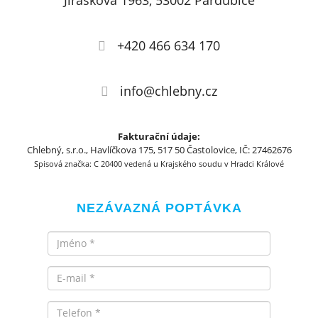
Jiráskova 1963, 53002 Pardubice
+420 466 634 170
info@chlebny.cz
Fakturační údaje:
Chlebný, s.r.o., Havlíčkova 175, 517 50 Častolovice, IČ: 27462676
Spisová značka: C 20400 vedená u Krajského soudu v Hradci Králové
NEZÁVAZNÁ POPTÁVKA
Jméno
Email
Telefon