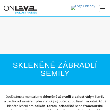
SKLENĚNÉ ZÁBRADLÍ
SEMILY
Dodáváme a montujeme
skleněné zábradlí a balustrády
v Semily
a okolí – od zaměření přes statický výpočet až po finální montáž. Ať už
hledáte řešení pro
balkón
,
terasu
,
schodiště
nebo
francouzské