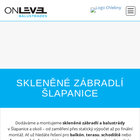
SKLENĚNÉ ZÁBRADLÍ
ŠLAPANICE
Dodáváme a montujeme
skleněné zábradlí a balustrády
v Šlapanice a okolí – od zaměření přes statický výpočet až po finální
montáž. Ať už hledáte řešení pro
balkón
,
terasu
,
schodiště
nebo