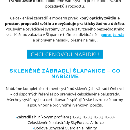
francouzské okno
, nabídneme vám systém přesně podle vašich
požadavků a rozpočtu.
Celoskleněné zábradlí je moderní prvek, který
opticky zvětšuje
prostor
,
propouští světlo
a
nevyžaduje prakticky žádnou údržbu
.
Používáme osvědčené systémy OnLevel z tvrzeného bezpečnostního
skla. Každou zakázku v Šlapanice řešíme individuálně –
poptejte nás
a připravíme nabídku přesně na míru.
CHCI CENOVOU NABÍDKU
SKLENĚNÉ ZÁBRADLÍ ŠLAPANICE – CO
NABÍZÍME
Nabízíme kompletní sortiment systémů skleněných zábradlí OnLevel
– od úsporných řešení až po prémiové celoskleněné balustrády.
Všechny systémy jsou certifikované, splňují české i evropské normy
a jsou vhodné pro vnitřní i venkovní použití.
Zábradlí s hliníkovým profilem (TL-20, TL-30, TL-50, TL-60)
Celoskleněné balustrády SkyForce a Airforce
Bodové uchycení Guardian a Infinity