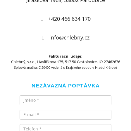
Jiráskova 1963, 53002 Pardubice
+420 466 634 170
info@chlebny.cz
Fakturační údaje:
Chlebný, s.r.o., Havlíčkova 175, 517 50 Častolovice, IČ: 27462676
Spisová značka: C 20400 vedená u Krajského soudu v Hradci Králové
NEZÁVAZNÁ POPTÁVKA
Jméno
Email
Telefon