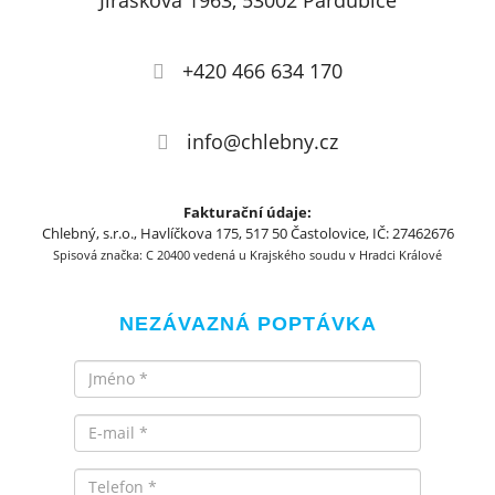
Jiráskova 1963, 53002 Pardubice
+420 466 634 170
info@chlebny.cz
Fakturační údaje:
Chlebný, s.r.o., Havlíčkova 175, 517 50 Častolovice, IČ: 27462676
Spisová značka: C 20400 vedená u Krajského soudu v Hradci Králové
NEZÁVAZNÁ POPTÁVKA
Jméno
Email
Telefon