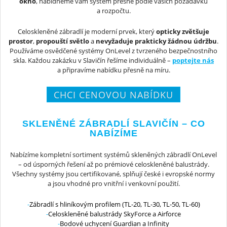
okno
, nabídneme vám systém přesně podle vašich požadavků
a rozpočtu.
Celoskleněné zábradlí je moderní prvek, který
opticky zvětšuje
prostor
,
propouští světlo
a
nevyžaduje prakticky žádnou údržbu
.
Používáme osvědčené systémy OnLevel z tvrzeného bezpečnostního
skla. Každou zakázku v Slavičín řešíme individuálně –
poptejte nás
a připravíme nabídku přesně na míru.
CHCI CENOVOU NABÍDKU
SKLENĚNÉ ZÁBRADLÍ SLAVIČÍN – CO
NABÍZÍME
Nabízíme kompletní sortiment systémů skleněných zábradlí OnLevel
– od úsporných řešení až po prémiové celoskleněné balustrády.
Všechny systémy jsou certifikované, splňují české i evropské normy
a jsou vhodné pro vnitřní i venkovní použití.
Zábradlí s hliníkovým profilem (TL-20, TL-30, TL-50, TL-60)
Celoskleněné balustrády SkyForce a Airforce
Bodové uchycení Guardian a Infinity