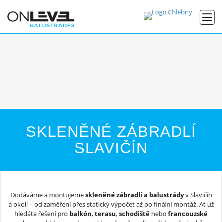
SKLENĚNÉ ZÁBRADLÍ
SLAVIČÍN
Dodáváme a montujeme
skleněné zábradlí a balustrády
v Slavičín
a okolí – od zaměření přes statický výpočet až po finální montáž. Ať už
hledáte řešení pro
balkón
,
terasu
,
schodiště
nebo
francouzské