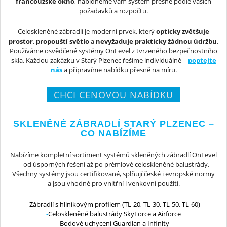
francouzské okno
, nabídneme vám systém přesně podle vašich
požadavků a rozpočtu.
Celoskleněné zábradlí je moderní prvek, který
opticky zvětšuje
prostor
,
propouští světlo
a
nevyžaduje prakticky žádnou údržbu
.
Používáme osvědčené systémy OnLevel z tvrzeného bezpečnostního
skla. Každou zakázku v Starý Plzenec řešíme individuálně –
poptejte
nás
a připravíme nabídku přesně na míru.
CHCI CENOVOU NABÍDKU
SKLENĚNÉ ZÁBRADLÍ STARÝ PLZENEC –
CO NABÍZÍME
Nabízíme kompletní sortiment systémů skleněných zábradlí OnLevel
– od úsporných řešení až po prémiové celoskleněné balustrády.
Všechny systémy jsou certifikované, splňují české i evropské normy
a jsou vhodné pro vnitřní i venkovní použití.
Zábradlí s hliníkovým profilem (TL-20, TL-30, TL-50, TL-60)
Celoskleněné balustrády SkyForce a Airforce
Bodové uchycení Guardian a Infinity