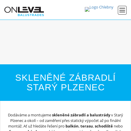
SKLENĚNÉ ZÁBRADLÍ
STARÝ PLZENEC
Dodáváme a montujeme
skleněné zábradlí a balustrády
v Starý
Plzenec a okolí – od zaměření přes statický výpočet až po finální
montáž. Ať už hledáte řešení pro
balkón
,
terasu
,
schodiště
nebo