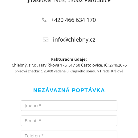
Jiráskova 1963, 53002 Pardubice
+420 466 634 170
info@chlebny.cz
Fakturační údaje:
Chlebný, s.r.o., Havlíčkova 175, 517 50 Častolovice, IČ: 27462676
Spisová značka: C 20400 vedená u Krajského soudu v Hradci Králové
NEZÁVAZNÁ POPTÁVKA
Jméno
Email
Telefon