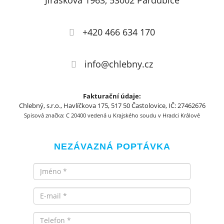
Jiráskova 1963, 53002 Pardubice
+420 466 634 170
info@chlebny.cz
Fakturační údaje:
Chlebný, s.r.o., Havlíčkova 175, 517 50 Častolovice, IČ: 27462676
Spisová značka: C 20400 vedená u Krajského soudu v Hradci Králové
NEZÁVAZNÁ POPTÁVKA
Jméno
Email
Telefon