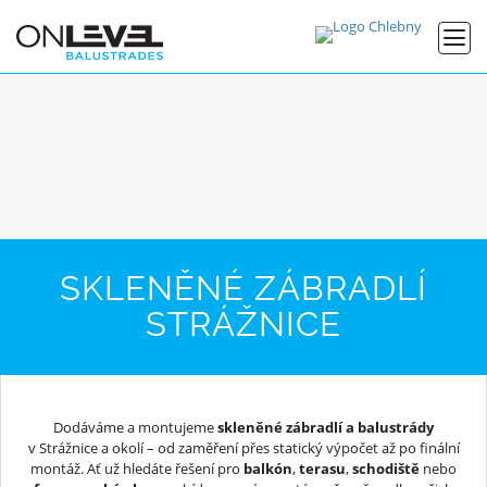
SKLENĚNÉ ZÁBRADLÍ
STRÁŽNICE
Dodáváme a montujeme
skleněné zábradlí a balustrády
v Strážnice a okolí – od zaměření přes statický výpočet až po finální
montáž. Ať už hledáte řešení pro
balkón
,
terasu
,
schodiště
nebo