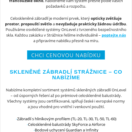
francouzské okno
, nabídneme vám systém přesně podle vašich
požadavků a rozpočtu.
Celoskleněné zábradlí je moderní prvek, který
opticky zvětšuje
prostor
,
propouští světlo
a
nevyžaduje prakticky žádnou údržbu
.
Používáme osvědčené systémy OnLevel z tvrzeného bezpečnostního
skla. Každou zakázku v Strážnice řešíme individuálně –
poptejte nás
a připravíme nabídku přesně na míru.
CHCI CENOVOU NABÍDKU
SKLENĚNÉ ZÁBRADLÍ STRÁŽNICE – CO
NABÍZÍME
Nabízíme kompletní sortiment systémů skleněných zábradlí OnLevel
– od úsporných řešení až po prémiové celoskleněné balustrády.
Všechny systémy jsou certifikované, splňují české i evropské normy
a jsou vhodné pro vnitřní i venkovní použití.
Zábradlí s hliníkovým profilem (TL-20, TL-30, TL-50, TL-60)
Celoskleněné balustrády SkyForce a Airforce
Bodové uchycení Guardian a Infinity