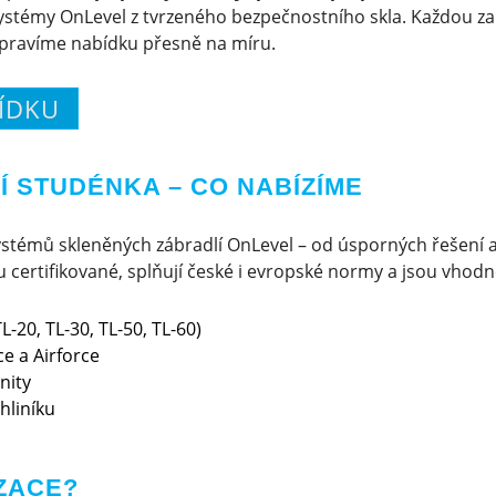
ystémy OnLevel z tvrzeného bezpečnostního skla. Každou z
ipravíme nabídku přesně na míru.
ÍDKU
 STUDÉNKA – CO NABÍZÍME
stémů skleněných zábradlí OnLevel – od úsporných řešení 
certifikované, splňují české i evropské normy a jsou vhodné 
L-20, TL-30, TL-50, TL-60)
e a Airforce
nity
hliníku
ZACE?