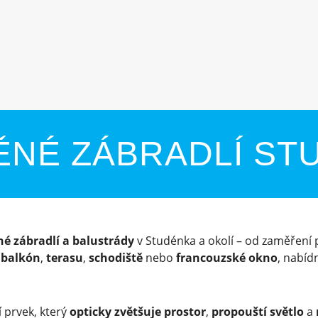
ĚNÉ ZÁBRADLÍ ST
né zábradlí a balustrády
v Studénka a okolí – od zaměření p
o
balkón
,
terasu
,
schodiště
nebo
francouzské okno
, nabí
 prvek, který
opticky zvětšuje prostor
,
propouští světlo
a