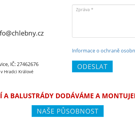
Zpráva
nfo@chlebny.cz
Informace o ochraně osobn
vice, IČ: 27462676
ODESLAT
v Hradci Králové
Í A BALUSTRÁDY DODÁVÁME A MONTUJEME
NAŠE PŮSOBNOST