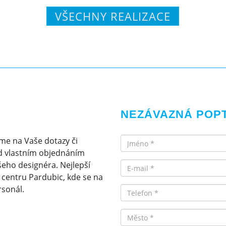
VŠECHNY REALIZACE
NEZÁVAZNÁ POP
Jméno
me na Vaše dotazy či
d vlastním objednáním
Email
eho designéra. Nejlepší
v centru Pardubic, kde se na
rsonál.
Telefon
Město