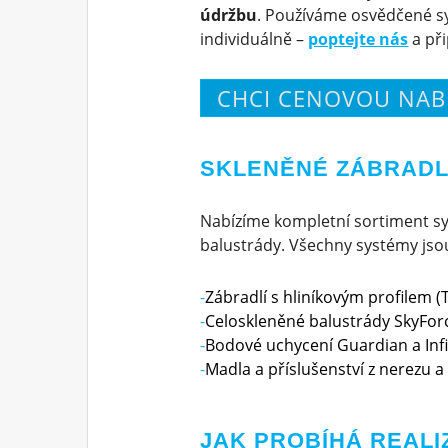
údržbu
. Používáme osvědčené s
individuálně –
poptejte nás
a př
CHCI CENOVOU NAB
SKLENĚNÉ ZÁBRADLÍ
Nabízíme kompletní sortiment sy
balustrády. Všechny systémy jsou 
Zábradlí s hliníkovým profilem (T
Celoskleněné balustrády SkyForc
Bodové uchycení Guardian a Infi
Madla a příslušenství z nerezu a 
JAK PROBÍHÁ REALI